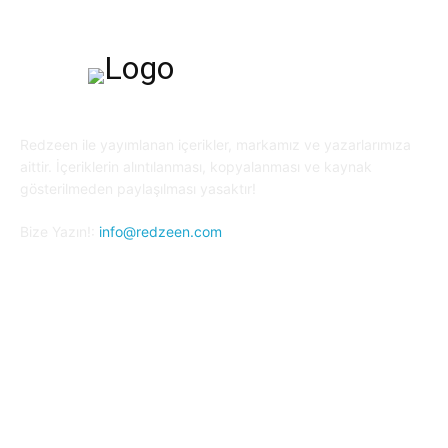
Redzeen ile yayımlanan içerikler, markamız ve yazarlarımıza
aittir. İçeriklerin alıntılanması, kopyalanması ve kaynak
gösterilmeden paylaşılması yasaktır!
Bize Yazın!:
info@redzeen.com
Bizi Takip Edin!