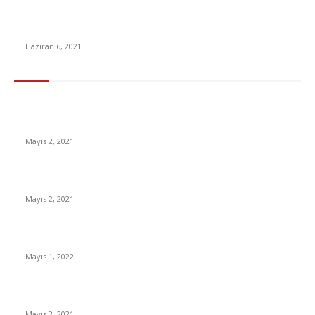
Acun Ilıcalı isyan etti: Survivor’da Aleyna Kalaycıoğlu ve Ayşe
Yüksel
Haziran 6, 2021
En Çok Tıklananlar
İzlemeniz Gereken En iyi Yabancı Diziler | IMDb Puanı 8 üzeri
Diziler
Mayıs 2, 2021
İnsanlık bir milyon yıl sonra neye benzeyecek?
Mayıs 2, 2021
Yabancı Dizi Halo 1. Sezon Türkçe Dublaj İzle
Mayıs 1, 2022
15 ülkeden gelenlerden PCR testi istenmeyecek
Mayıs 2, 2021