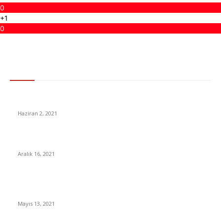
0
+1
0
Gündem
Dogecoin Coinbase ne zaman listelenecek?
Haziran 2, 2021
SON DAKİKA: 2022 Yılı Asgari Ücret Tutarı Açıklandı!
Aralık 16, 2021
Bakan Yanık Açıkladı Pandemi Dolasıyla Yapılan Sosyal
Yardım Parası
Mayıs 13, 2021