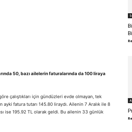
S
B
B
R
rında 50, bazı ailelerin faturalarında da 100 liraya
göre çalıştıkları için gündüzleri evde olmayan, tek
A
ayki fatura tutarı 145.80 liraydı. Ailenin 7 Aralık ile 8
P
ı ise 195.92 TL olarak geldi. Bu ailenin 33 günlük
R