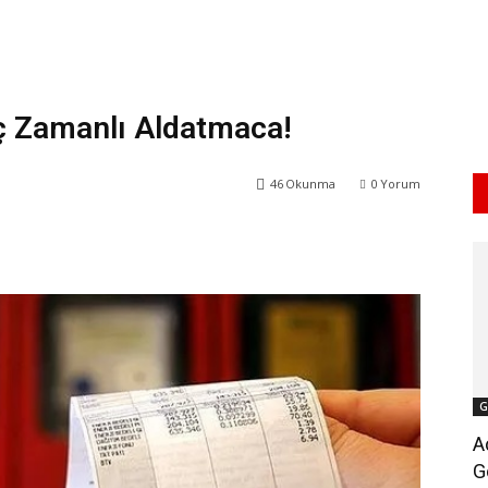
Üç Zamanlı Aldatmaca!
46
Okunma
0
Yorum
WhatsApp
ReddIt
G
A
G