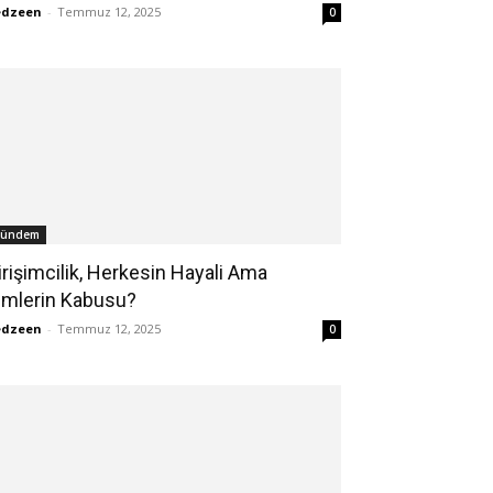
edzeen
-
Temmuz 12, 2025
0
ündem
irişimcilik, Herkesin Hayali Ama
imlerin Kabusu?
edzeen
-
Temmuz 12, 2025
0