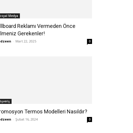
osyal Medya
illboard Reklamı Vermeden Önce
ilmeniz Gerekenler!
edzeen
-
Mart 22, 2025
0
lışveriş
romosyon Termos Modelleri Nasıldır?
edzeen
-
Şubat 16, 2024
0