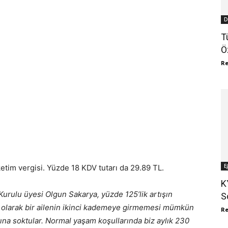
D
T
Ö
R
E
ketim vergisi. Yüzde 18 KDV tutarı da 29.89 TL.
K
urulu üyesi Olgun Sakarya, yüzde 125’lik artışın
S
 olarak bir ailenin ikinci kademeye girmemesi mümkün
R
ına soktular. Normal yaşam koşullarında biz aylık 230