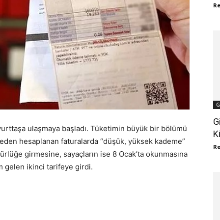
R
G
G
ı yurttaşa ulaşmaya başladı. Tüketimin büyük bir bölümü
K
rifeden hesaplanan faturalarda “düşük, yüksek kademe”
R
ürürlüğe girmesine, sayaçların ise 8 Ocak’ta okunmasına
 gelen ikinci tarifeye girdi.