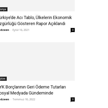
ünya
ürkiye’de Acı Tablo, Ülkelerin Ekonomik
zgürlüğü Gösteren Rapor Açıklandı
edzeen
-
Eylül 16, 2021
0
ğitim
YK Borçlarının Geri Ödeme Tutarları
osyal Medyada Gündeminde
edzeen
-
Temmuz 10, 2022
0