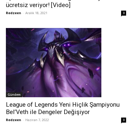
ücretsiz veriyor! [Video]
Redzeen
-
Aralık 18, 2021
0
Gündem
League of Legends Yeni Hiçlik Şampiyonu
Bel’Veth ile Dengeler Değişiyor
Redzeen
-
Haziran 7, 2022
0