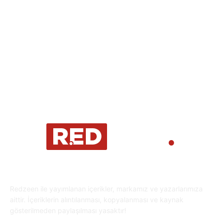
Spor
29
Eğitim
29
Yaşam
27
Oyun Dünyası
25
Kripto Para
23
Redzeen ile yayımlanan içerikler, markamız ve yazarlarımıza
aittir. İçeriklerin alıntılanması, kopyalanması ve kaynak
gösterilmeden paylaşılması yasaktır!