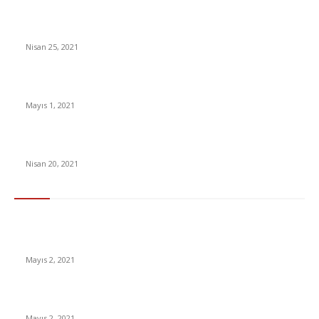
Günde bir kadeh alkollü içki bile ‘inme riskini artırıyor’
Nisan 25, 2021
Beşiktaş’tan şampiyonluk kupası açıklaması
Mayıs 1, 2021
Salgın döneminde gençlerde ekran bağımlılığı arttı
Nisan 20, 2021
En Çok Tıklananlar
İzlemeniz Gereken En iyi Yabancı Diziler | IMDb Puanı 8 üzeri
Diziler
Mayıs 2, 2021
İnsanlık bir milyon yıl sonra neye benzeyecek?
Mayıs 2, 2021