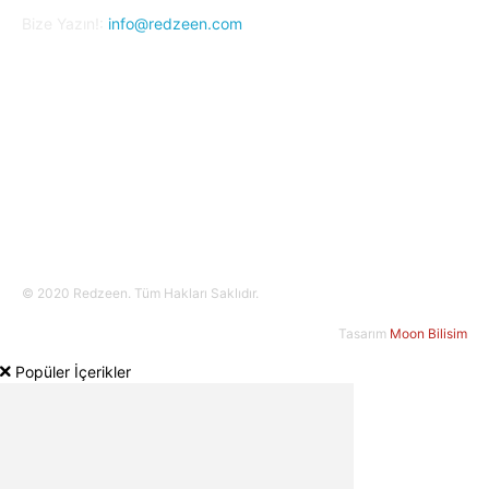
Bize Yazın!:
info@redzeen.com
Bizi Takip Edin!
© 2020 Redzeen. Tüm Hakları Saklıdır.
Tasarım
Moon Bilisim
Popüler İçerikler