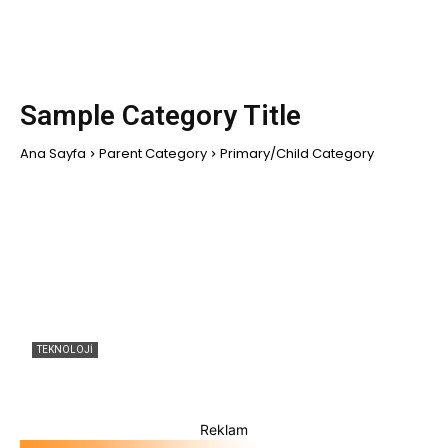
Sample Category Title
Ana Sayfa
Parent Category
Primary/Child Category
SAMPLE CATEGORY I
SAMPLE CATEGORY II
SAMPLE CATEGORY III
SAMPLE CATEGORY IV
TEKNOLOJI
Microsoft’un Windows 10 Güncelleştirmesinde
Kusur Bulundu
Reklam