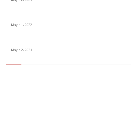
Yabancı Dizi Halo 1. Sezon Türkçe Dublaj İzle
Mayıs 1, 2022
15 ülkeden gelenlerden PCR testi istenmeyecek
Mayıs 2, 2021
Popüler Kategoriler
Gündem
283
Ekonomi & Finans
96
Teknoloji
77
Sağlık
56
Dizi & Film
38
Dünya
37
Eğlence
30