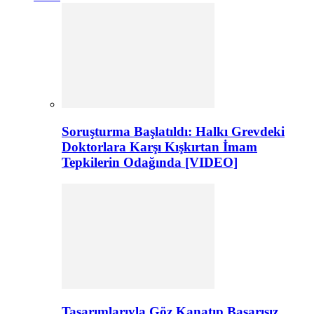
Soruşturma Başlatıldı: Halkı Grevdeki
Doktorlara Karşı Kışkırtan İmam
Tepkilerin Odağında [VIDEO]
Tasarımlarıyla Göz Kanatıp Başarısız