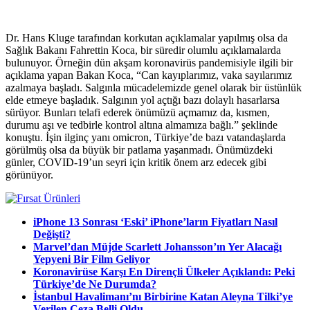
Dr. Hans Kluge tarafından korkutan açıklamalar yapılmış olsa da
Sağlık Bakanı Fahrettin Koca, bir süredir olumlu açıklamalarda
bulunuyor. Örneğin dün akşam koronavirüs pandemisiyle ilgili bir
açıklama yapan Bakan Koca, “Can kayıplarımız, vaka sayılarımız
azalmaya başladı. Salgınla mücadelemizde genel olarak bir üstünlük
elde etmeye başladık. Salgının yol açtığı bazı dolaylı hasarlarsa
sürüyor. Bunları telafi ederek önümüzü açmamız da, kısmen,
durumu aşı ve tedbirle kontrol altına almamıza bağlı.” şeklinde
konuştu. İşin ilginç yanı omicron, Türkiye’de bazı vatandaşlarda
görülmüş olsa da büyük bir patlama yaşanmadı. Önümüzdeki
günler, COVID-19’un seyri için kritik önem arz edecek gibi
görünüyor.
iPhone 13 Sonrası ‘Eski’ iPhone’ların Fiyatları Nasıl
Değişti?
Marvel’dan Müjde Scarlett Johansson’ın Yer Alacağı
Yepyeni Bir Film Geliyor
Koronavirüse Karşı En Dirençli Ülkeler Açıklandı: Peki
Türkiye’de Ne Durumda?
İstanbul Havalimanı’nı Birbirine Katan Aleyna Tilki’ye
Verilen Ceza Belli Oldu