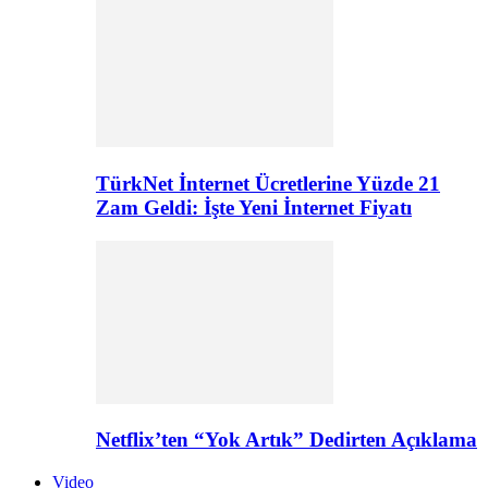
TürkNet İnternet Ücretlerine Yüzde 21
Zam Geldi: İşte Yeni İnternet Fiyatı
Netflix’ten “Yok Artık” Dedirten Açıklama
Video