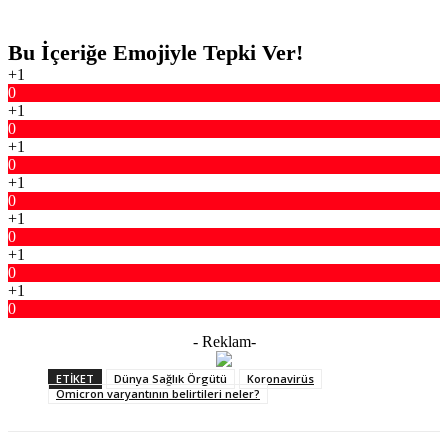
Bu İçeriğe Emojiyle Tepki Ver!
+1
0
+1
0
+1
0
+1
0
+1
0
+1
0
+1
0
- Reklam-
ETIKET
Dünya Sağlık Örgütü
Koronavirüs
Omicron varyantının belirtileri neler?