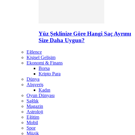
Yüz Şeklinize Göre Hangi Saç Ayrımı
Size Daha Uygun?
Eğlence
Kişisel Gelişim
Ekonomi & Finans
Borsa
Kripto Para
Dünya
Alışveriş
Kadın
Oyun Dünyası
Sağlık
Magazin
Astroloji
Eğitim
Mobil
Spor
Müzik