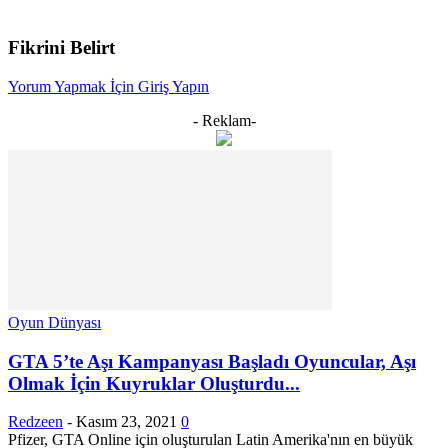
Fikrini Belirt
Yorum Yapmak İçin Giriş Yapın
- Reklam-
Oyun Dünyası
GTA 5’te Aşı Kampanyası Başladı Oyuncular, Aşı
Olmak İçin Kuyruklar Oluşturdu...
Redzeen
-
Kasım 23, 2021
0
Pfizer, GTA Online için oluşturulan Latin Amerika'nın en büyük