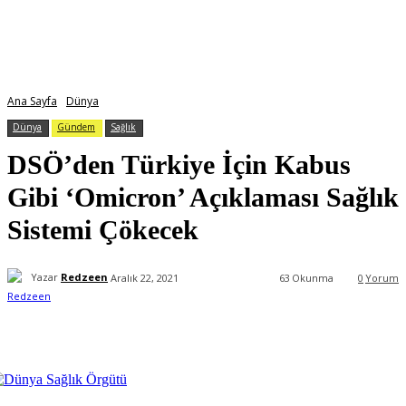
Ana Sayfa
Dünya
Dünya
Gündem
Sağlık
DSÖ’den Türkiye İçin Kabus
Gibi ‘Omicron’ Açıklaması Sağlık
Sistemi Çökecek
Yazar
Redzeen
Aralık 22, 2021
63
Okunma
0
Yorum
Facebook
X
WhatsApp
ReddIt