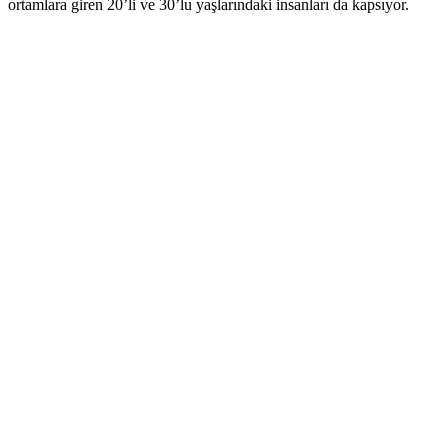
ortamlara giren 20’li ve 30’lu yaşlarındaki insanları da kapsıyor.