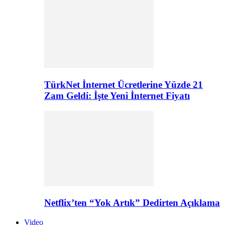
TürkNet İnternet Ücretlerine Yüzde 21
Zam Geldi: İşte Yeni İnternet Fiyatı
Netflix’ten “Yok Artık” Dedirten Açıklama
Video