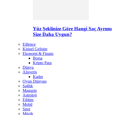
Yüz Şeklinize Göre Hangi Saç Ayrımı
Size Daha Uygun?
Eğlence
Kişisel Gelişim
Ekonomi & Finans
Borsa
Kripto Para
Dünya
Alışveriş
Kadın
Oyun Dünyası
Sağlık
Magazin
Astroloji
Eğitim
Mobil
Spor
Müzik