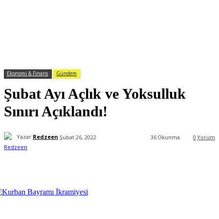
Ekonomi & Finans
Gündem
Şubat Ayı Açlık ve Yoksulluk
Sınırı Açıklandı!
Yazar
Redzeen
Şubat 26, 2022
36
Okunma
0
Yorum
Facebook
X
WhatsApp
ReddIt