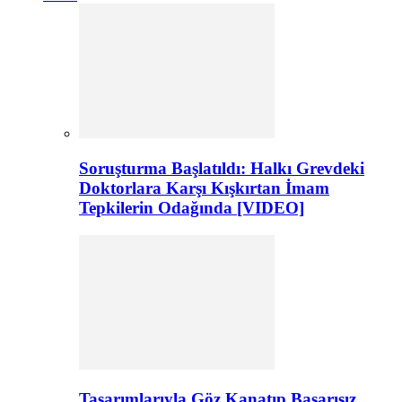
Soruşturma Başlatıldı: Halkı Grevdeki
Doktorlara Karşı Kışkırtan İmam
Tepkilerin Odağında [VIDEO]
Tasarımlarıyla Göz Kanatıp Başarısız