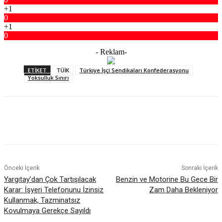
+1
0
+1
0
- Reklam-
ETIKET
TÜİK
Türkiye İşçi Sendikaları Konfederasyonu
Yoksulluk Sınırı
Facebook
X
WhatsApp
ReddIt
Önceki İçerik
Sonraki İçerik
Yargıtay’dan Çok Tartışılacak
Benzin ve Motorine Bu Gece Bir
Karar: İşyeri Telefonunu İzinsiz
Zam Daha Bekleniyor
Kullanmak, Tazminatsız
Kovulmaya Gerekçe Sayıldı