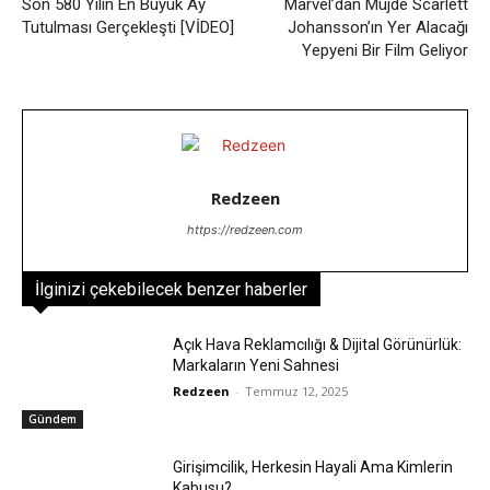
Son 580 Yılın En Büyük Ay
Marvel’dan Müjde Scarlett
Tutulması Gerçekleşti [VİDEO]
Johansson’ın Yer Alacağı
Yepyeni Bir Film Geliyor
Redzeen
https://redzeen.com
İlginizi çekebilecek benzer haberler
Açık Hava Reklamcılığı & Dijital Görünürlük:
Markaların Yeni Sahnesi
Redzeen
-
Temmuz 12, 2025
Gündem
Girişimcilik, Herkesin Hayali Ama Kimlerin
Kabusu?