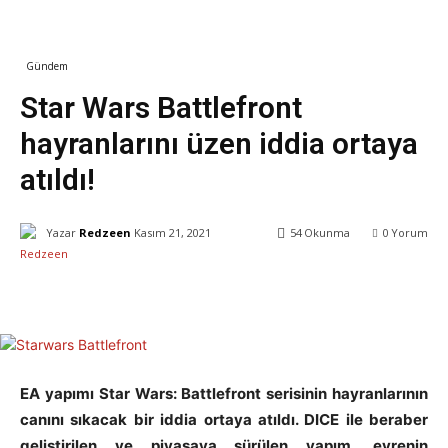
Gündem
Oyun Dünyası
Star Wars Battlefront
hayranlarını üzen iddia ortaya
atıldı!
Yazar
Redzeen
Kasım 21, 2021
54
Okunma
0
Yorum
Facebook
X
WhatsApp
ReddIt
EA yapımı Star Wars: Battlefront serisinin hayranlarının
canını sıkacak bir iddia ortaya atıldı. DICE ile beraber
geliştirilen ve piyasaya sürülen yapım, evrenin