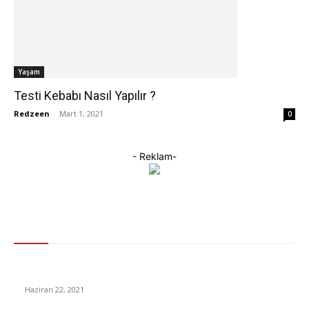
Yaşam
Testi Kebabı Nasıl Yapılır ?
Redzeen
-
Mart 1, 2021
0
- Reklam-
Gündem
Kurban Bayramı Ne zaman? Kurban Bayramı Tatili Kaç Gün?
Haziran 22, 2021