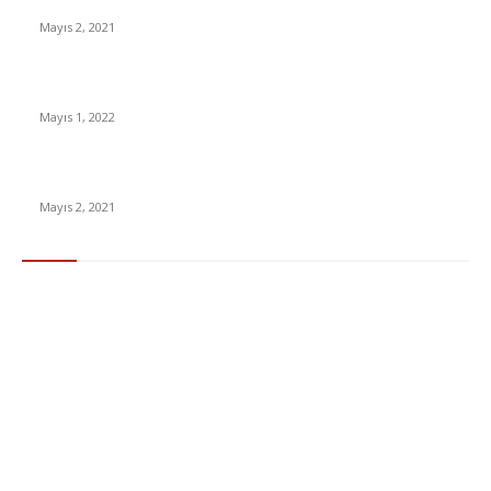
İnsanlık bir milyon yıl sonra neye benzeyecek?
Mayıs 2, 2021
Yabancı Dizi Halo 1. Sezon Türkçe Dublaj İzle
Mayıs 1, 2022
15 ülkeden gelenlerden PCR testi istenmeyecek
Mayıs 2, 2021
Popüler Kategoriler
Gündem
283
Ekonomi & Finans
96
Teknoloji
77
Sağlık
56
Dizi & Film
38
Dünya
37