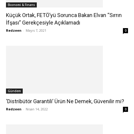
Ekonomi & Finans
Küçük Ortak, FETÖ’yü Sorunca Bakan Elvan “Sırrın
İfşası” Gerekçesiyle Açıklamadı
Redzeen
-
Mayıs 7, 2021
0
Gündem
‘Distribütör Garantili’ Ürün Ne Demek, Güvenilir mi?
Redzeen
-
Nisan 14, 2022
0