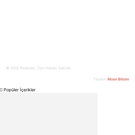
Bizi Takip Edin!
© 2020 Redzeen. Tüm Hakları Saklıdır.
Tasarım
Moon Bilisim
Popüler İçerikler