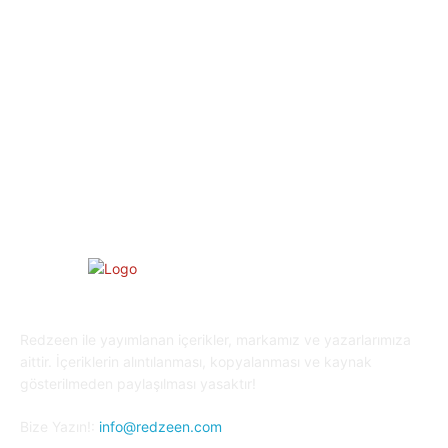
Eğlence
30
Spor
29
Eğitim
29
Yaşam
27
Oyun Dünyası
25
Kripto Para
23
Redzeen ile yayımlanan içerikler, markamız ve yazarlarımıza
aittir. İçeriklerin alıntılanması, kopyalanması ve kaynak
gösterilmeden paylaşılması yasaktır!
Bize Yazın!:
info@redzeen.com