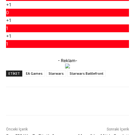
+1
0
+1
1
+1
1
- Reklam-
ETIKET
EA Games
Starwars
Starwars Battlefront
Facebook
X
WhatsApp
ReddIt
Önceki İçerik
Sonraki İçerik