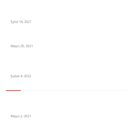
Bill Gates, Dünyanın Bir Sonraki Pandemiye Hazır Olmadığını
Söyledi
Eylül 14, 2021
Köfteci Yusuf kimin, sahibi kim, kaç şubesi var?
Mayıs 20, 2021
Türkiye’nin Toplam Nüfusu Açıklandı: Nüfus, 1 Yılda 1
Milyondan Fazla Arttı
Şubat 4, 2022
En Çok Tıklananlar
İzlemeniz Gereken En iyi Yabancı Diziler | IMDb Puanı 8 üzeri
Diziler
Mayıs 2, 2021