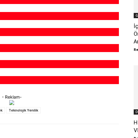
G
İ
Ö
A
R
- Reklam-
ok
Teknolojik Yenilik
D
H
V