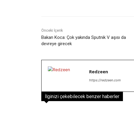
Facebook
X
Paylaş
Önceki İçerik
Bakan Koca: Çok yakında Sputnik V aşısı da
devreye girecek
Redzeen
https://redzeen.com
İlginizi çekebilecek benzer haberler