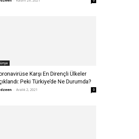
edzeen
-
Kasım 29, 2021
0
ünya
oronavirüse Karşı En Dirençli Ülkeler
çıklandı: Peki Türkiye’de Ne Durumda?
edzeen
-
Aralık 2, 2021
0