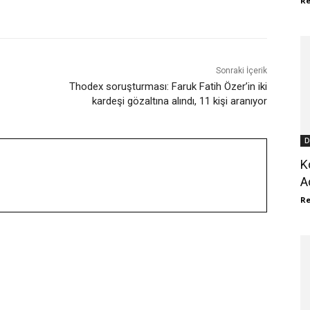
R
WhatsApp
ReddIt
Sonraki İçerik
Thodex soruşturması: Faruk Fatih Özer’in iki
kardeşi gözaltına alındı, 11 kişi aranıyor
D
K
A
R