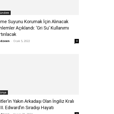
ündem
çme Suyunu Korumak İçin Alınacak
nlemler Açıklandı: ‘Gri Su’ Kullanımı
rtırılacak
edzeen
-
Ocak 5, 2022
0
ünya
itler’in Yakın Arkadaşı Olan İngiliz Kralı
III. Edward’ın Sıradışı Hayatı