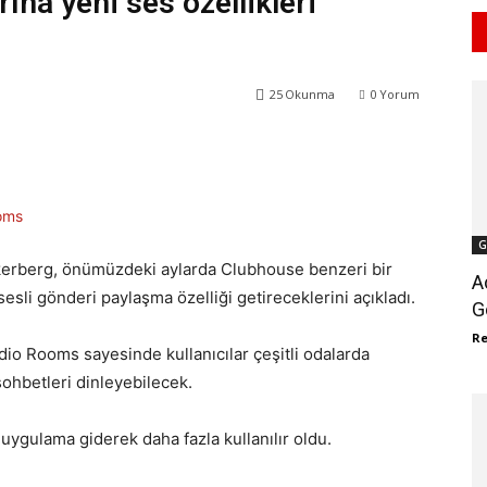
rına yeni ses özellikleri
25
Okunma
0
Yorum
WhatsApp
ReddIt
G
erberg, önümüzdeki aylarda Clubhouse benzeri bir
A
sesli gönderi paylaşma özelliği getireceklerini açıkladı.
G
R
udio Rooms sayesinde kullanıcılar çeşitli odalarda
ohbetleri dinleyebilecek.
ygulama giderek daha fazla kullanılır oldu.