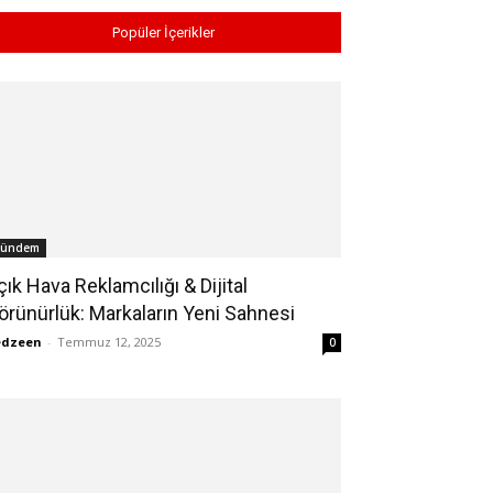
Popüler İçerikler
ündem
çık Hava Reklamcılığı & Dijital
örünürlük: Markaların Yeni Sahnesi
edzeen
-
Temmuz 12, 2025
0