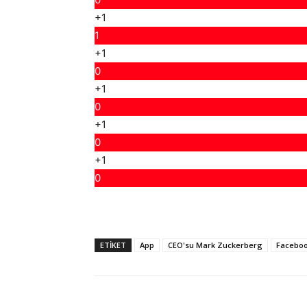
+1
1
+1
0
+1
0
+1
0
+1
0
ETIKET
App
CEO'su Mark Zuckerberg
Facebo