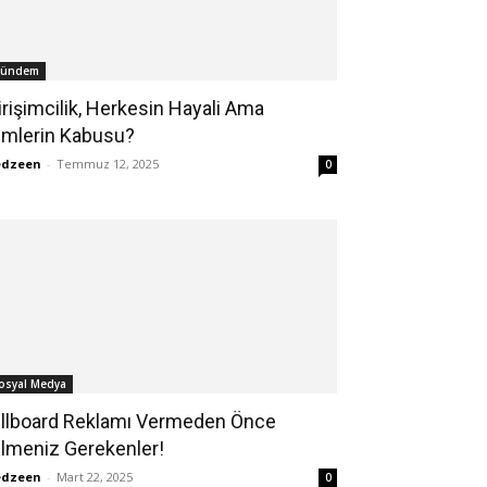
ündem
irişimcilik, Herkesin Hayali Ama
imlerin Kabusu?
edzeen
-
Temmuz 12, 2025
0
osyal Medya
illboard Reklamı Vermeden Önce
ilmeniz Gerekenler!
edzeen
-
Mart 22, 2025
0