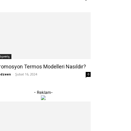
lışveriş
romosyon Termos Modelleri Nasıldır?
edzeen
-
Şubat 16, 2024
0
- Reklam-