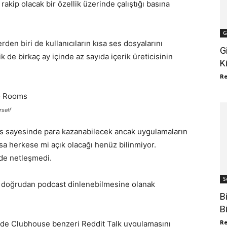
kip olacak bir özellik üzerinde çalıştığı basına
G
den biri de kullanıcıların kısa ses dosyalarını
G
 de birkaç ay içinde az sayıda içerik üreticisinin
K
R
rself
es sayesinde para kazanabilecek ancak uygulamaların
ksa herkese mi açık olacağı henüz bilinmiyor.
 de netleşmedi.
S
 doğrudan podcast dinlenebilmesine olanak
B
B
R
 de Clubhouse benzeri Reddit Talk uygulamasını