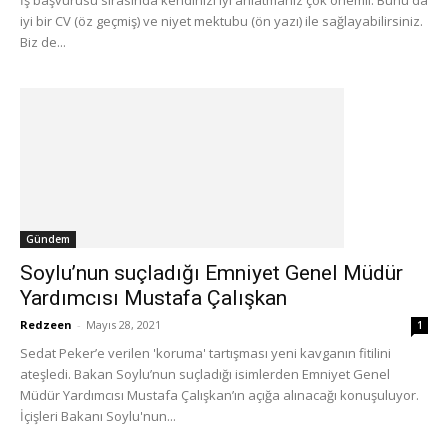
İş başvurusu sırasında kendinizi iyi anlatmanız çok önemli. Bunu da
iyi bir CV (öz geçmiş) ve niyet mektubu (ön yazı) ile sağlayabilirsiniz.
Biz de...
Gündem
Soylu’nun suçladığı Emniyet Genel Müdür
Yardımcısı Mustafa Çalışkan
Redzeen
-
Mayıs 28, 2021
1
Sedat Peker’e verilen 'koruma' tartışması yeni kavganın fitilini
ateşledi. Bakan Soylu’nun suçladığı isimlerden Emniyet Genel
Müdür Yardımcısı Mustafa Çalışkan’ın açığa alınacağı konuşuluyor.
İçişleri Bakanı Soylu'nun...