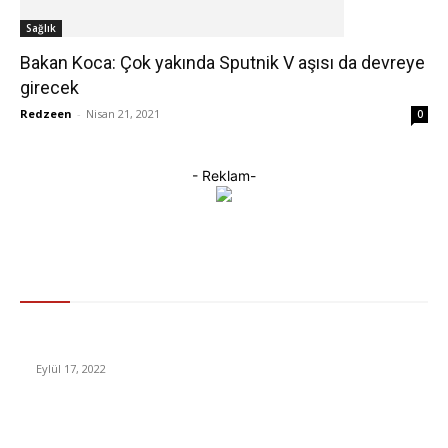
Sağlık
Bakan Koca: Çok yakında Sputnik V aşısı da devreye
girecek
Redzeen
-
Nisan 21, 2021
0
- Reklam-
Gündem
Fortnite Dünya Kupası Elemeleri’nde 1.100 Kişi Yasaklandı
Eylül 17, 2022
Nesli Tükendiği Zannedilen Anadolu Parsı, Yıllar Sonra İlk Kez
Görüntülendi [Video]