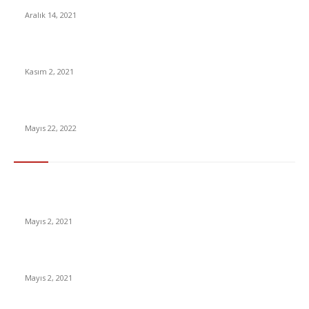
Aralık 14, 2021
Her Detayıyla Kendine Hayran Bırakan 2022 Audi A8 Tanıtıldı
Kasım 2, 2021
Netflix Yakamoz S-245 Dizisi 1.Sezon İzle
Mayıs 22, 2022
En Çok Tıklananlar
İzlemeniz Gereken En iyi Yabancı Diziler | IMDb Puanı 8 üzeri
Diziler
Mayıs 2, 2021
İnsanlık bir milyon yıl sonra neye benzeyecek?
Mayıs 2, 2021