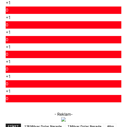
+1
0
+1
0
+1
0
+1
0
+1
0
+1
0
+1
0
- Reklam-
ETIKET
128 Milyar Dolar Nerede
7 Milyar Dolar Nerede
Altın