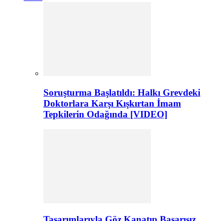
Soruşturma Başlatıldı: Halkı Grevdeki
Doktorlara Karşı Kışkırtan İmam
Tepkilerin Odağında [VIDEO]
Tasarımlarıyla Göz Kanatıp Başarısız