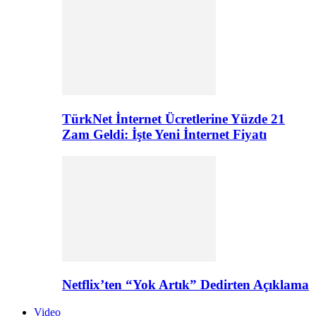
TürkNet İnternet Ücretlerine Yüzde 21
Zam Geldi: İşte Yeni İnternet Fiyatı
Netflix’ten “Yok Artık” Dedirten Açıklama
Video