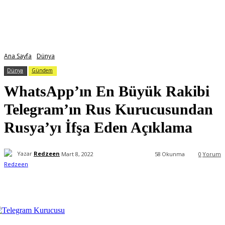
Ana Sayfa
Dünya
Dünya
Gündem
WhatsApp’ın En Büyük Rakibi
Telegram’ın Rus Kurucusundan
Rusya’yı İfşa Eden Açıklama
Yazar
Redzeen
Mart 8, 2022
58
Okunma
0
Yorum
Facebook
X
WhatsApp
ReddIt