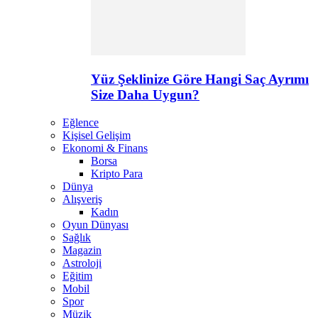
Yüz Şeklinize Göre Hangi Saç Ayrımı
Size Daha Uygun?
Eğlence
Kişisel Gelişim
Ekonomi & Finans
Borsa
Kripto Para
Dünya
Alışveriş
Kadın
Oyun Dünyası
Sağlık
Magazin
Astroloji
Eğitim
Mobil
Spor
Müzik