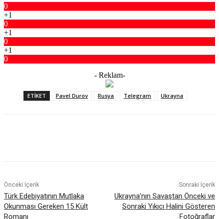
0
+1
0
+1
0
+1
0
- Reklam-
ETIKET
Pavel Durov
Rusya
Telegram
Ukrayna
Facebook
X
WhatsApp
ReddIt
Önceki İçerik
Sonraki İçerik
Türk Edebiyatının Mutlaka
Ukrayna’nın Savaştan Önceki ve
Okunması Gereken 15 Kült
Sonraki Yıkıcı Halini Gösteren
Romanı
Fotoğraflar