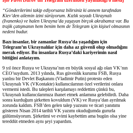
İşte Pavel Durov’un Telegram üzerinden yayınladığı o mesaj
“Gönderilerimi takip ediyorsanız bilirsiniz ki annem tarafından
Kiev’den ailemin izini sürüyorum. Kızlık soyadı Ukraynalı
(Ivanenko) ve halen Ukrayna’da yaşayan birçok akrabamız var. Bu
trajik çatışmanın hem benim hem de Telegram için kişisel olmasının
nedeni budur.
Bazı insanlar, bir zamanlar Rusya’da yaşadığım için
Telegram’ın Ukraynalılar için daha az güvenli olup olmadığını
merak ediyor. Bu insanlara Rusya’daki kariyerimin nasıl
bittiğini anlatayım.
9 yıl önce Rusya ve Ukrayna’nın en büyük sosyal ağı olan VK’nın
CEO’suydum. 2013 yılında, Rus güvenlik kurumu FSB, Rusya
yanlısı bir Devlet Başkanını (Vladimir Putin) protesto eden
Ukraynalı VK (VKontakte) kullanıcılarının özel verilerini onlara
vermemi istedi. Bu talepleri karşılamayı reddettim çünkü bu,
Ukraynalı kullanıcılarımıza ihanet etmek anlamına gelebilirdi. Daha
sonra kurduğum şirketten kovuldum (VK) ve Rusya’dan ayrılmak
zorunda kaldım. FSB’den gelen talep yazısını ve ticari yanıtımı
gösteren Nisan 2014 tarihli VK yazımı okuduğumda gururla
gülümsüyorum. Şirketimi ve evimi kaybettim ama bugün olsa yine
tereddüt etmeden aynı şeyi yapardım.