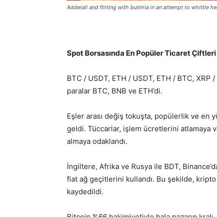
Adderall and flirting with bulimia in an attempt to whittle he
Spot Borsasında En Popüler Ticaret Çiftleri
BTC / USDT, ETH / USDT, ETH / BTC, XRP / 
paralar BTC, BNB ve ETH’di.
Eşler arası değiş tokuşta, popülerlik ve en 
geldi. Tüccarlar, işlem ücretlerini atlamaya
almaya odaklandı.
İngiltere, Afrika ve Rusya ile BDT, Binance’d
fiat ağ geçitlerini kullandı. Bu şekilde, kript
kaydedildi.
Bitcoin %66 hakimiyetiyle hala pazarın kralı