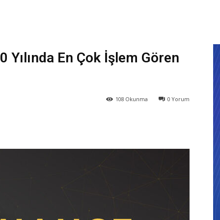
0 Yılında En Çok İşlem Gören
108
Okunma
0
Yorum
X
WhatsApp
ReddIt