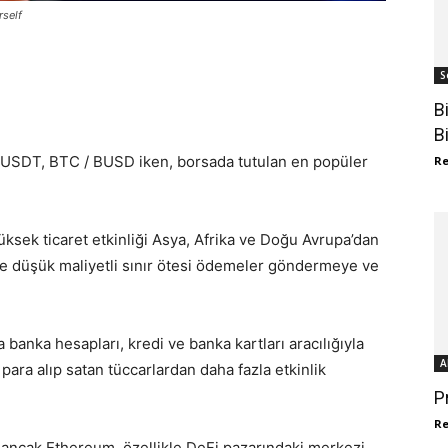
rself
S
B
B
USDT, BTC / BUSD iken, borsada tutulan en popüler
R
yüksek ticaret etkinliği Asya, Afrika ve Doğu Avrupa’dan
 ve düşük maliyetli sınır ötesi ödemeler göndermeye ve
a banka hesapları, kredi ve banka kartları aracılığıyla
A
o para alıp satan tüccarlardan daha fazla etkinlik
P
R
, ancak Ethereum, özellikle DeFi pazarındaki merkezi