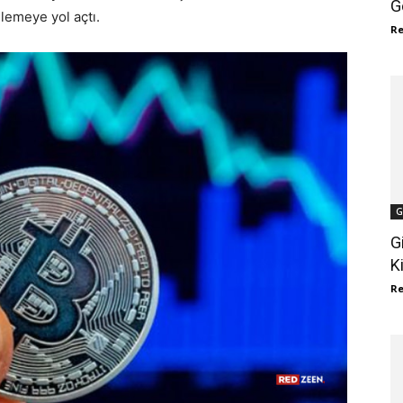
G
şlemeye yol açtı.
R
G
G
K
R