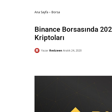
Ana Sayfa
Borsa
Borsa
Ekonomi & Finans
Kripto Para
Binance Borsasında 202
Kriptoları
Yazar
Redzeen
Aralık 24, 2020
Facebook
Paylaş