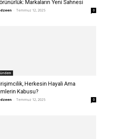
örünürlük: Markaların Yeni Sahnesi
edzeen
-
Temmuz 12, 2025
0
ündem
irişimcilik, Herkesin Hayali Ama
imlerin Kabusu?
edzeen
-
Temmuz 12, 2025
0