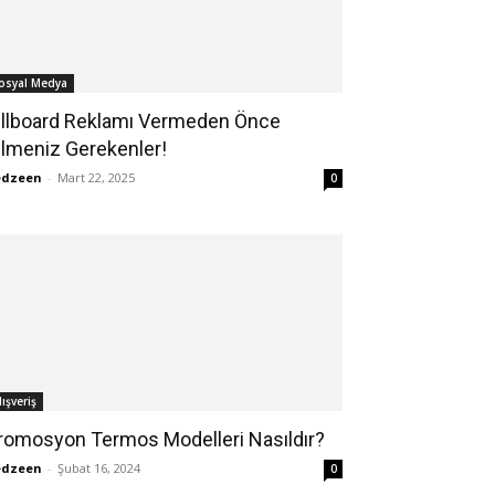
osyal Medya
illboard Reklamı Vermeden Önce
ilmeniz Gerekenler!
edzeen
-
Mart 22, 2025
0
lışveriş
romosyon Termos Modelleri Nasıldır?
edzeen
-
Şubat 16, 2024
0