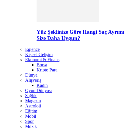
Yüz Şeklinize Göre Hangi Saç Ayrımı
Size Daha Uygun?
Eğlence
Kişisel Gelişim
Ekonomi & Finans
Borsa
Kripto Para
Dünya
Alışveriş
Kadın
Oyun Dünyası
Sağlık
Magazin
Astroloji
Eğitim
Mobil
Spor
Müzik