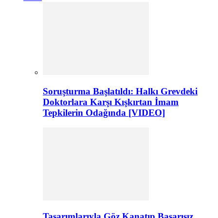
Soruşturma Başlatıldı: Halkı Grevdeki
Doktorlara Karşı Kışkırtan İmam
Tepkilerin Odağında [VIDEO]
Tasarımlarıyla Göz Kanatıp Başarısız