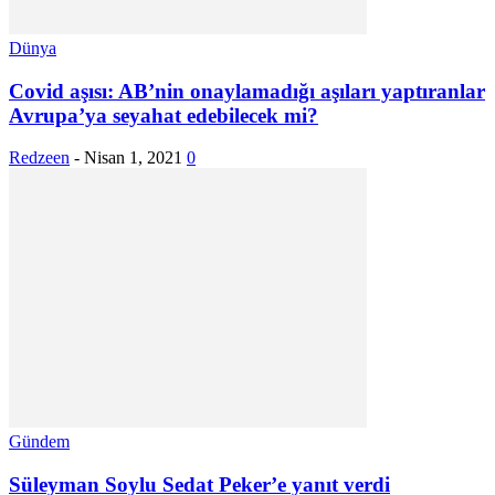
Dünya
Covid aşısı: AB’nin onaylamadığı aşıları yaptıranlar
Avrupa’ya seyahat edebilecek mi?
Redzeen
-
Nisan 1, 2021
0
Gündem
Süleyman Soylu Sedat Peker’e yanıt verdi