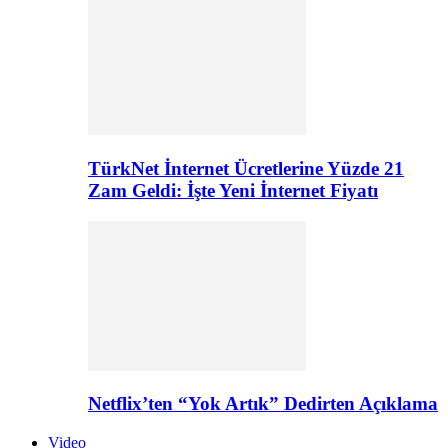
TürkNet İnternet Ücretlerine Yüzde 21
Zam Geldi: İşte Yeni İnternet Fiyatı
Netflix’ten “Yok Artık” Dedirten Açıklama
Video