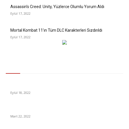
Assassin’s Creed: Unity, Yüzlerce Olumlu Yorum Aldı
Eylül 17, 2022
Mortal Kombat 11’ın Tüm DLC Karakterleri Sızdırıldı
Eylül 17, 2022
Gündem
Half-Life 2, Hayran İmali Bir Modla VR İle Oynanabilir Oldu
Eylül 18, 2022
Et ve Süt Kurumu Duyurdu: Kırmızı Ete Büyük Zam!
Mart 22, 2022