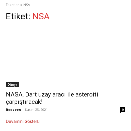
Etiketler
NSA
Etiket:
NSA
Dünya
NASA, Dart uzay aracı ile asteroiti
çarpıştıracak!
Redzeen
-
Kasım 23, 2021
0
Devamını Göster