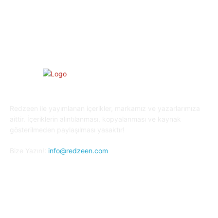
Oyun Dünyası
25
Kripto Para
23
Redzeen ile yayımlanan içerikler, markamız ve yazarlarımıza
aittir. İçeriklerin alıntılanması, kopyalanması ve kaynak
gösterilmeden paylaşılması yasaktır!
Bize Yazın!:
info@redzeen.com
Bizi Takip Edin!