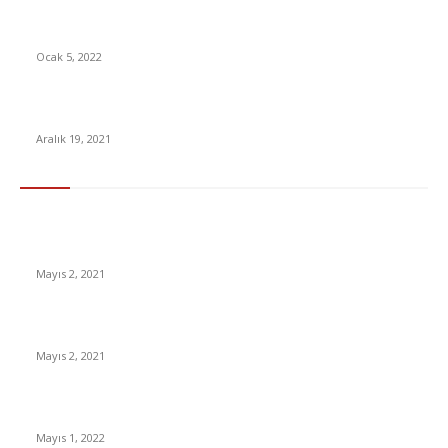
İçme Suyunu Korumak İçin Alınacak Önlemler Açıklandı: ‘Gri
Su’ Kullanımı Artırılacak
Ocak 5, 2022
Türksat 5B uydusu uzaya fırlatıldı [Video]
Aralık 19, 2021
En Çok Tıklananlar
İzlemeniz Gereken En iyi Yabancı Diziler | IMDb Puanı 8 üzeri
Diziler
Mayıs 2, 2021
İnsanlık bir milyon yıl sonra neye benzeyecek?
Mayıs 2, 2021
Yabancı Dizi Halo 1. Sezon Türkçe Dublaj İzle
Mayıs 1, 2022