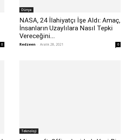
Dünya
n
NASA, 24 İlahiyatçı İşe Aldı: Amaç,
İnsanların Uzaylılara Nasıl Tepki
Vereceğini...
Redzeen
-
Aralık 28, 2021
0
0
Teknoloji