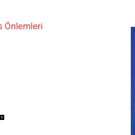
s Önlemleri
0