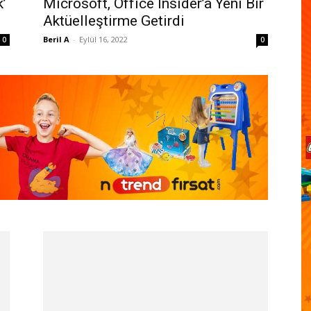
’
Microsoft, Office Insider’a Yeni Bir
Aktüelleştirme Getirdi
Beril A
-
Eylül 16, 2022
0
0