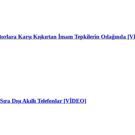
ktorlara Karşı Kışkırtan İmam Tepkilerin Odağında [
Sıra Dışı Akıllı Telefonlar [VİDEO]