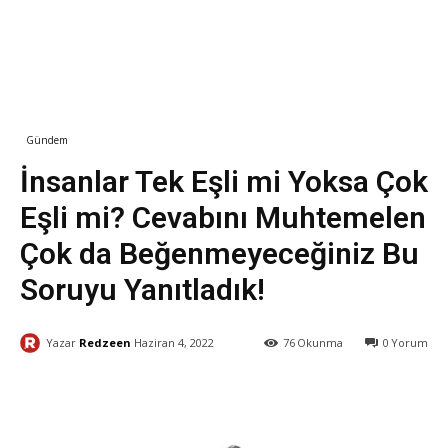
Gündem
Yaşam
İnsanlar Tek Eşli mi Yoksa Çok
Eşli mi? Cevabını Muhtemelen
Çok da Beğenmeyeceğiniz Bu
Soruyu Yanıtladık!
Yazar
Redzeen
Haziran 4, 2022
76
Okunma
0
Yorum
Facebook
X
WhatsApp
ReddI