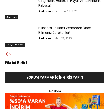
Girişimcilik, Herkesin Hayali Ama Kimlerin
Kabusu?
Redzeen
-
Temmuz 12, 2025
Gündem
Billboard Reklamı Vermeden Önce
Bilmeniz Gerekenler!
Redzeen
-
Mart 22, 2025
Sosyal Medya
Fikrini Belirt
YORUM YAPMAK İÇIN GIRIŞ YAPIN
- Reklam-