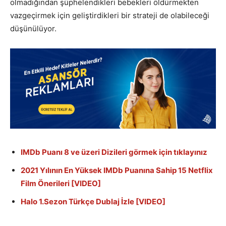
olmadığından şüphelendikleri bebekleri öldürmekten
vazgeçirmek için geliştirdikleri bir strateji de olabileceği
düşünülüyor.
IMDb Puanı 8 ve üzeri Dizileri görmek için tıklayınız
2021 Yılının En Yüksek IMDb Puanına Sahip 15 Netflix
Film Önerileri [VIDEO]
Halo 1.Sezon Türkçe Dublaj İzle [VIDEO]