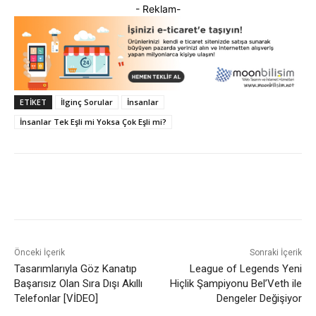
- Reklam-
ETIKET
İlginç Sorular
İnsanlar
İnsanlar Tek Eşli mi Yoksa Çok Eşli mi?
Facebook
X
WhatsApp
ReddI
Önceki İçerik
Sonraki İçerik
Tasarımlarıyla Göz Kanatıp
League of Legends Yeni
Başarısız Olan Sıra Dışı Akıllı
Hiçlik Şampiyonu Bel’Veth ile
Telefonlar [VİDEO]
Dengeler Değişiyor