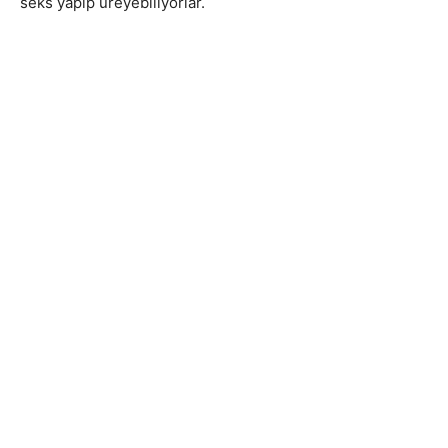
seks yapıp üreyebiliyorlar.