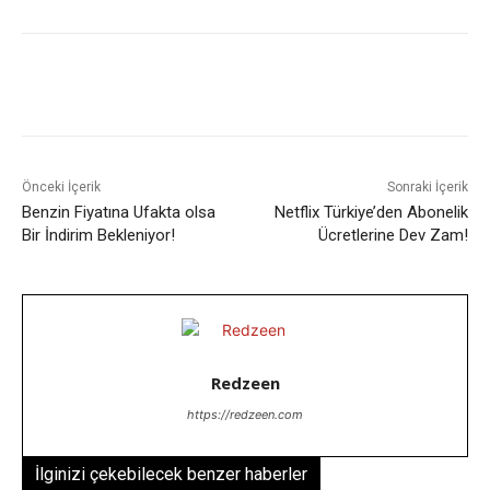
Facebook
X
WhatsApp
ReddIt
Önceki İçerik
Sonraki İçerik
Benzin Fiyatına Ufakta olsa
Netflix Türkiye’den Abonelik
Bir İndirim Bekleniyor!
Ücretlerine Dev Zam!
Redzeen
https://redzeen.com
İlginizi çekebilecek benzer haberler