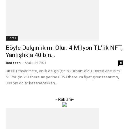
Borsa
Böyle Dalgınlık mı Olur: 4 Milyon TL’lik NFT,
Yanlışlıkla 40 bin...
Redzeen
-
Aralık 14, 2021
0
Bir NFT tasarımcısı, anlık dalgınlığının kurbanı oldu. Bored Ape isimli
NFT'si için 75 Ethereum yerine 0.75 Ethereum fiyat giren tasarımcı,
300 bin dolar kazanacakken...
- Reklam-