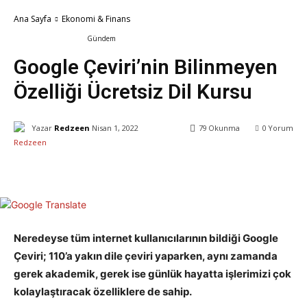
Ana Sayfa
Ekonomi & Finans
Ekonomi & Finans
Gündem
Google Çeviri’nin Bilinmeyen
Özelliği Ücretsiz Dil Kursu
Yazar
Redzeen
Nisan 1, 2022
79
Okunma
0
Yorum
Facebook
X
WhatsApp
ReddIt
Neredeyse tüm internet kullanıcılarının bildiği Google
Çeviri; 110’a yakın dile çeviri yaparken, aynı zamanda
gerek akademik, gerek ise günlük hayatta işlerimizi çok
kolaylaştıracak özelliklere de sahip.