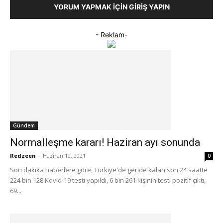
YORUM YAPMAK İÇIN GIRIŞ YAPIN
- Reklam-
Gündem
Normalleşme kararı! Haziran ayı sonunda
Redzeen
-
Haziran 12, 2021
0
Son dakika haberlere göre, Türkiye'de geride kalan son 24 saatte
224 bin 128 Kovid-19 testi yapıldı, 6 bin 261 kişinin testi pozitif çıktı,
69...