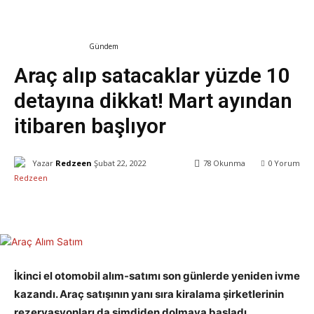
Ekonomi & Finans
Gündem
Araç alıp satacaklar yüzde 10
detayına dikkat! Mart ayından
itibaren başlıyor
Yazar
Redzeen
Şubat 22, 2022
78
Okunma
0
Yorum
Facebook
X
WhatsApp
ReddIt
İkinci el otomobil alım-satımı son günlerde yeniden ivme
kazandı. Araç satışının yanı sıra kiralama şirketlerinin
rezervasyonları da şimdiden dolmaya başladı.