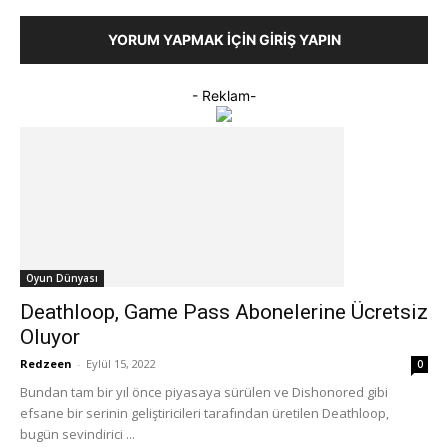
YORUM YAPMAK İÇIN GIRIŞ YAPIN
- Reklam-
Oyun Dünyası
Deathloop, Game Pass Abonelerine Ücretsiz
Oluyor
Redzeen
-
Eylül 15, 2022
0
Bundan tam bir yıl önce piyasaya sürülen ve Dishonored gibi
efsane bir serinin geliştiricileri tarafından üretilen Deathloop,
bugün sevindirici ...