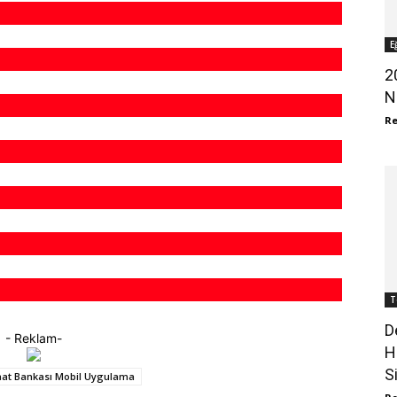
E
2
N
R
T
D
- Reklam-
H
S
aat Bankası Mobil Uygulama