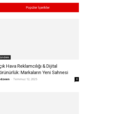
Popüler İçerikler
ündem
çık Hava Reklamcılığı & Dijital
örünürlük: Markaların Yeni Sahnesi
edzeen
-
Temmuz 12, 2025
0