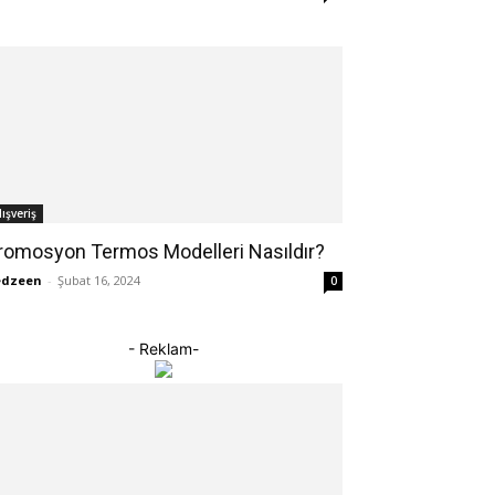
lışveriş
romosyon Termos Modelleri Nasıldır?
edzeen
-
Şubat 16, 2024
0
- Reklam-