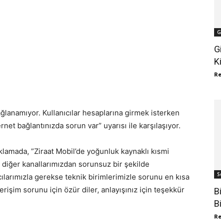
G
G
K
R
ğlanamıyor. Kullanıcılar hesaplarına girmek isterken
rnet bağlantınızda sorun var” uyarısı ile karşılaşıyor.
ıklamada, ”Ziraat Mobil’de yoğunluk kaynaklı kısmi
i diğer kanallarımızdan sorunsuz bir şekilde
S
cılarımızla gerekse teknik birimlerimizle sorunu en kısa
rişim sorunu için özür diler, anlayışınız için teşekkür
B
B
R