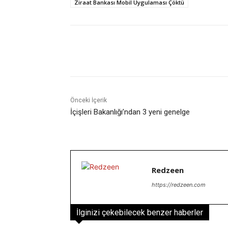
Ziraat Bankası Mobil Uygulaması Çöktü
Facebook
X
Paylaş
Önceki İçerik
İçişleri Bakanlığı’ndan 3 yeni genelge
Redzeen
https://redzeen.com
İlginizi çekebilecek benzer haberler