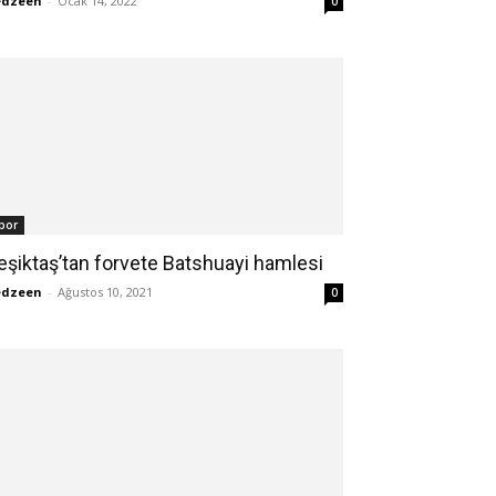
edzeen
-
Ocak 14, 2022
0
por
eşiktaş’tan forvete Batshuayi hamlesi
edzeen
-
Ağustos 10, 2021
0