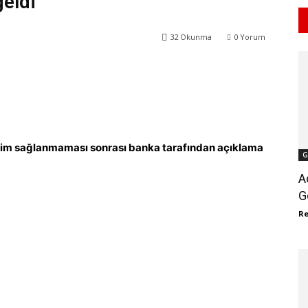
eldi
32
Okunma
0
Yorum
WhatsApp
ReddIt
işim sağlanmaması sonrası banka tarafından açıklama
G
A
G
R