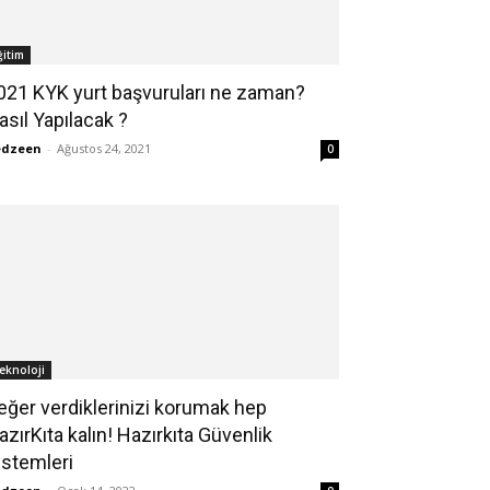
ğitim
021 KYK yurt başvuruları ne zaman?
asıl Yapılacak ?
edzeen
-
Ağustos 24, 2021
0
eknoloji
eğer verdiklerinizi korumak hep
azırKıta kalın! Hazırkıta Güvenlik
istemleri