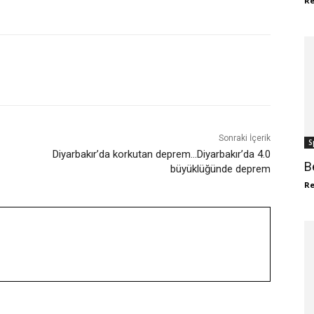
R
WhatsApp
ReddIt
Sonraki İçerik
S
Diyarbakır’da korkutan deprem…Diyarbakır’da 4.0
B
büyüklüğünde deprem
R