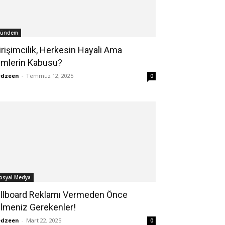
ündem
irişimcilik, Herkesin Hayali Ama
imlerin Kabusu?
edzeen
-
Temmuz 12, 2025
0
osyal Medya
illboard Reklamı Vermeden Önce
ilmeniz Gerekenler!
edzeen
-
Mart 22, 2025
0