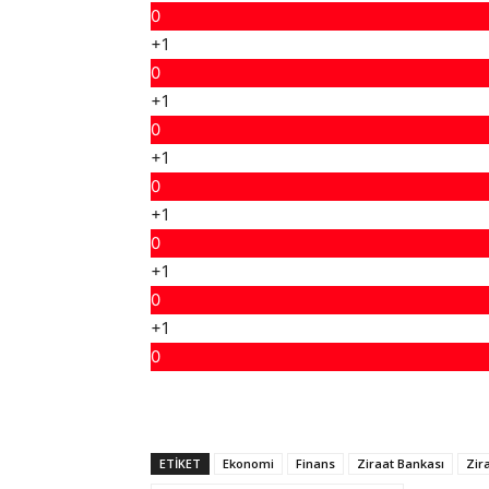
0
+1
0
+1
0
+1
0
+1
0
+1
0
+1
0
ETIKET
Ekonomi
Finans
Ziraat Bankası
Zir