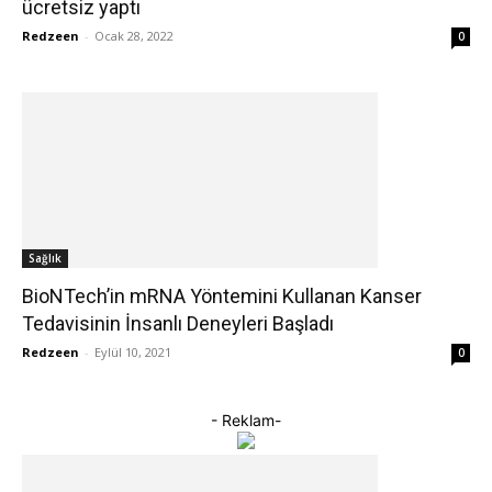
ücretsiz yaptı
Redzeen
-
Ocak 28, 2022
0
Sağlık
BioNTech’in mRNA Yöntemini Kullanan Kanser
Tedavisinin İnsanlı Deneyleri Başladı
Redzeen
-
Eylül 10, 2021
0
- Reklam-