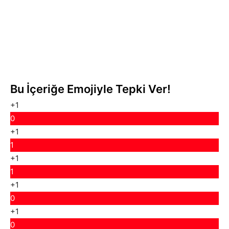
Bu İçeriğe Emojiyle Tepki Ver!
+1
0
+1
1
+1
1
+1
0
+1
0