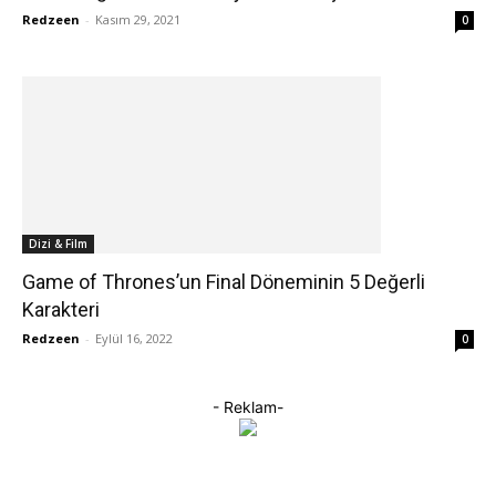
Redzeen
-
Kasım 29, 2021
0
Dizi & Film
Game of Thrones’un Final Döneminin 5 Değerli
Karakteri
Redzeen
-
Eylül 16, 2022
0
- Reklam-