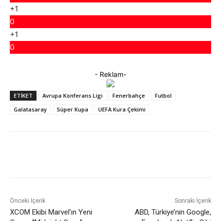
+1
0
+1
0
- Reklam-
ETIKET
Avrupa Konferans Ligi
Fenerbahçe
Futbol
Galatasaray
Süper Kupa
UEFA Kura Çekimi
Facebook
X
WhatsApp
ReddIt
Önceki İçerik
Sonraki İçerik
XCOM Ekibi Marvel’ın Yeni
ABD, Türkiye’nin Google,