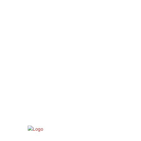
Teknoloji
77
Sağlık
56
Dizi & Film
38
Dünya
37
Eğlence
30
Spor
29
Eğitim
29
Yaşam
27
Oyun Dünyası
25
Kripto Para
23