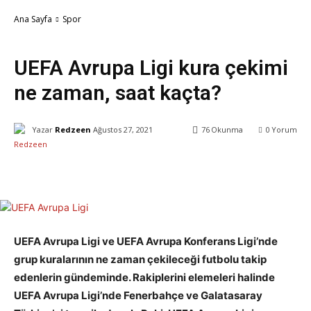
Ana Sayfa
Spor
Spor
UEFA Avrupa Ligi kura çekimi
ne zaman, saat kaçta?
Yazar
Redzeen
Ağustos 27, 2021
76
Okunma
0
Yorum
Facebook
X
WhatsApp
ReddIt
UEFA Avrupa Ligi ve UEFA Avrupa Konferans Ligi’nde
grup kuralarının ne zaman çekileceği futbolu takip
edenlerin gündeminde. Rakiplerini elemeleri halinde
UEFA Avrupa Ligi’nde Fenerbahçe ve Galatasaray