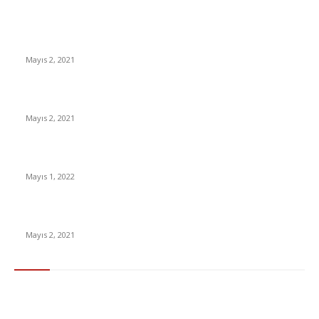
İzlemeniz Gereken En iyi Yabancı Diziler | IMDb Puanı 8 üzeri
Diziler
Mayıs 2, 2021
İnsanlık bir milyon yıl sonra neye benzeyecek?
Mayıs 2, 2021
Yabancı Dizi Halo 1. Sezon Türkçe Dublaj İzle
Mayıs 1, 2022
15 ülkeden gelenlerden PCR testi istenmeyecek
Mayıs 2, 2021
Popüler Kategoriler
Gündem
283
Ekonomi & Finans
96