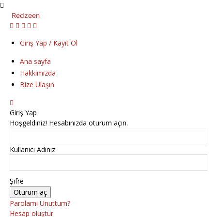
Redzeen
Giriş Yap / Kayıt Ol
Ana sayfa
Hakkımızda
Bize Ulaşın
Giriş Yap
Hoşgeldiniz! Hesabınızda oturum açın.
Kullanıcı Adınız
Şifre
Parolamı Unuttum?
Hesap oluştur