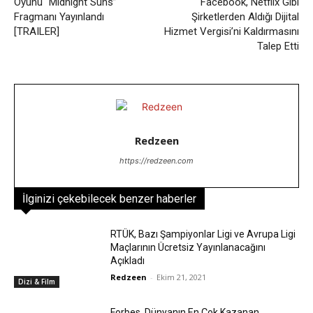
Oyunu “Midnight Suns”
Facebook, Netflix Gibi
Fragmanı Yayınlandı
Şirketlerden Aldığı Dijital
[TRAILER]
Hizmet Vergisi’ni Kaldırmasını
Talep Etti
Redzeen
https://redzeen.com
İlginizi çekebilecek benzer haberler
RTÜK, Bazı Şampiyonlar Ligi ve Avrupa Ligi
Maçlarının Ücretsiz Yayınlanacağını
Açıkladı
Redzeen
-
Ekim 21, 2021
Dizi & Film
Forbes, Dünyanın En Çok Kazanan