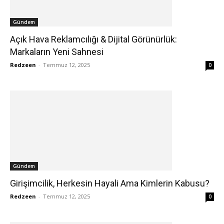
Gündem
Açık Hava Reklamcılığı & Dijital Görünürlük:
Markaların Yeni Sahnesi
Redzeen
-
Temmuz 12, 2025
0
Gündem
Girişimcilik, Herkesin Hayali Ama Kimlerin Kabusu?
Redzeen
-
Temmuz 12, 2025
0