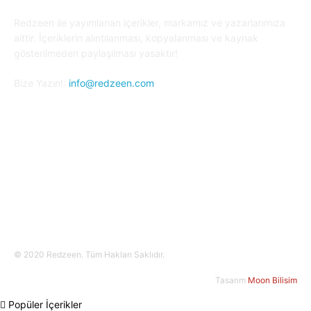
Redzeen ile yayımlanan içerikler, markamız ve yazarlarımıza
aittir. İçeriklerin alıntılanması, kopyalanması ve kaynak
gösterilmeden paylaşılması yasaktır!
Bize Yazın!:
info@redzeen.com
Bizi Takip Edin!
© 2020 Redzeen. Tüm Hakları Saklıdır.
Tasarım
Moon Bilisim
Popüler İçerikler