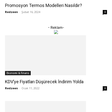
Promosyon Termos Modelleri Nasıldır?
Redzeen
-
Şubat 16, 2024
0
- Reklam-
Ekonomi & Finans
KDV’ye Fiyatları Düşürecek İndirim Yolda
Redzeen
-
Ocak 11, 2022
0