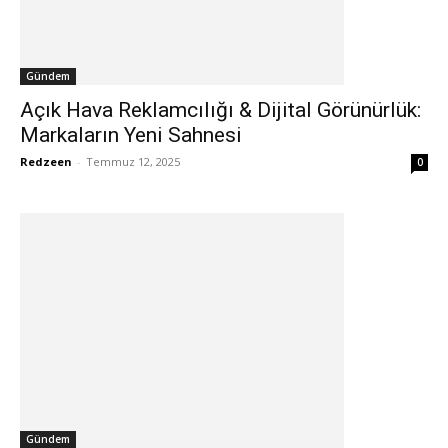
Gündem
Açık Hava Reklamcılığı & Dijital Görünürlük:
Markaların Yeni Sahnesi
Redzeen
-
Temmuz 12, 2025
0
Gündem