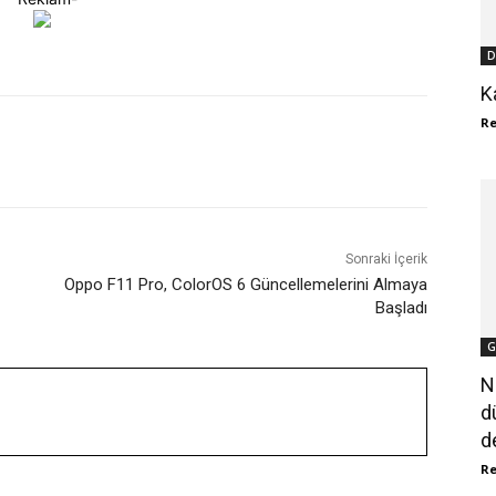
D
K
R
WhatsApp
ReddIt
Sonraki İçerik
Oppo F11 Pro, ColorOS 6 Güncellemelerini Almaya
Başladı
G
N
d
d
R