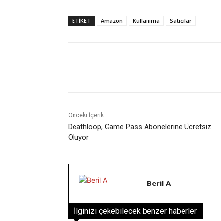
ETIKET
Amazon
Kullanıma
Satıcılar
Facebook
X
Paylaş
Önceki İçerik
Deathloop, Game Pass Abonelerine Ücretsiz
Oluyor
Beril A
İlginizi çekebilecek benzer haberler