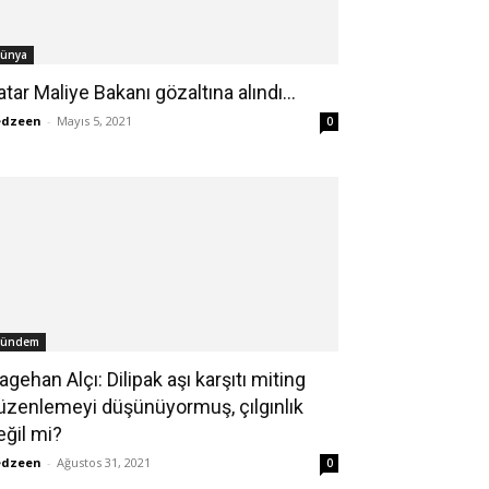
ünya
atar Maliye Bakanı gözaltına alındı…
edzeen
-
Mayıs 5, 2021
0
ündem
agehan Alçı: Dilipak aşı karşıtı miting
üzenlemeyi düşünüyormuş, çılgınlık
eğil mi?
edzeen
-
Ağustos 31, 2021
0