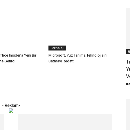
Teknoloji
E
fice Insider’a Yeni Bir
Microsoft, Yüz Tanıma Teknolojisini
T
me Getirdi
Satmayı Redetti
Y
Ve
R
- Reklam-