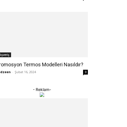
lışveriş
romosyon Termos Modelleri Nasıldır?
edzeen
-
Şubat 16, 2024
0
- Reklam-