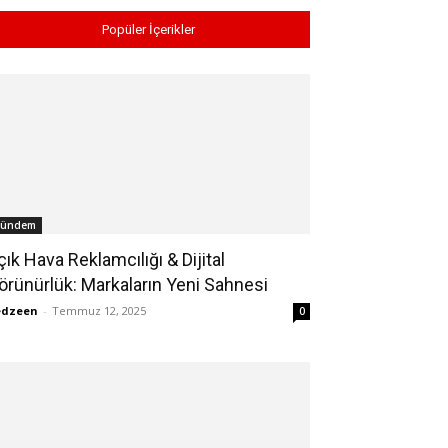
Popüler İçerikler
ündem
çık Hava Reklamcılığı & Dijital
örünürlük: Markaların Yeni Sahnesi
edzeen
-
Temmuz 12, 2025
0