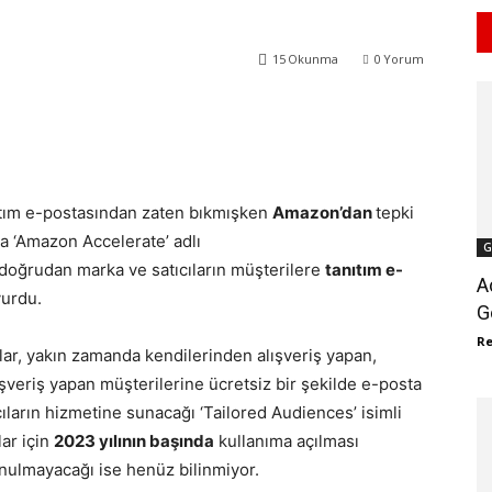
15
Okunma
0
Yorum
WhatsApp
ReddIt
tım e-postasından zaten bıkmışken
Amazon’dan
tepki
a ‘Amazon Accelerate’ adlı
G
, doğrudan marka ve satıcıların müşterilere
tanıtım e-
A
yurdu.
G
R
lar, yakın zamanda kendilerinden alışveriş yapan,
ışveriş yapan müşterilerine ücretsiz bir şekilde e-posta
ların hizmetine sunacağı ‘Tailored Audiences’ isimli
lar için
2023 yılının başında
kullanıma açılması
nulmayacağı ise henüz bilinmiyor.