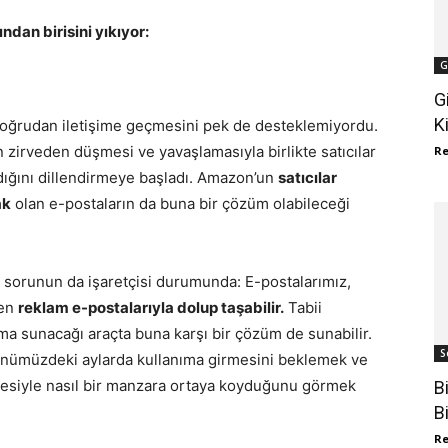
dan birisini yıkıyor:
G
G
K
 doğrudan iletişime geçmesini pek de desteklemiyordu.
zirveden düşmesi ve yavaşlamasıyla birlikte satıcılar
R
rdığını dillendirmeye başladı. Amazon’un
satıcılar
ak
olan e-postaların da buna bir çözüm olabileceği
r sorunun da işaretçisi durumunda: E-postalarımız,
len
reklam e-postalarıyla dolup taşabilir.
Tabii
ma sunacağı araçta buna karşı bir çözüm de sunabilir.
S
 önümüzdeki aylarda kullanıma girmesini beklemek ve
esiyle nasıl bir manzara ortaya koyduğunu görmek
B
B
R