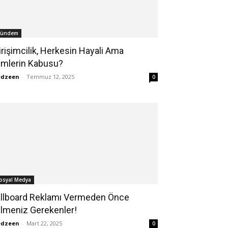
ündem
irişimcilik, Herkesin Hayali Ama
imlerin Kabusu?
edzeen
-
Temmuz 12, 2025
0
osyal Medya
illboard Reklamı Vermeden Önce
ilmeniz Gerekenler!
edzeen
-
Mart 22, 2025
0