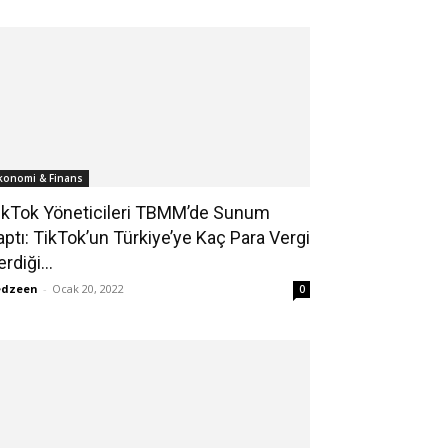
konomi & Finans
ikTok Yöneticileri TBMM’de Sunum
aptı: TikTok’un Türkiye’ye Kaç Para Vergi
rdiği...
edzeen
-
Ocak 20, 2022
0