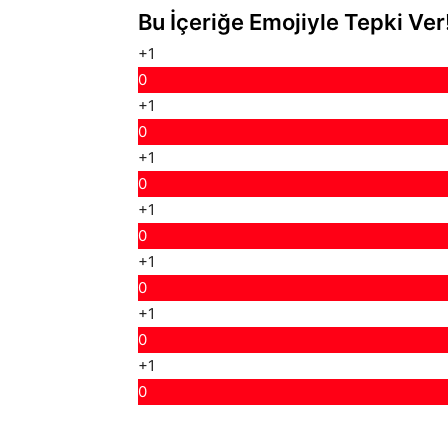
Bu İçeriğe Emojiyle Tepki Ver
+1
0
+1
0
+1
0
+1
0
+1
0
+1
0
+1
0