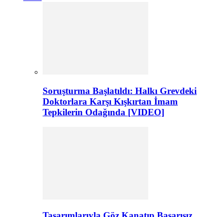
Soruşturma Başlatıldı: Halkı Grevdeki
Doktorlara Karşı Kışkırtan İmam
Tepkilerin Odağında [VIDEO]
Tasarımlarıyla Göz Kanatıp Başarısız