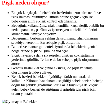
Pişik neden oluşur?
En çok karşılaşılan bebeklerin bezlerinin uzun süre nemli ve
ıslak kalması bulunuyor. Bunun önüne geçmek için ise
bebeklerin altını sık sık kontrol edebilirsiniz.
Bebeğiniz kullandığınız ıslak mendiller karşı alerjik olabilir bu
neden paraben , parfüm vs içermeeyen temizlik ürünlerini
kullanmanızı tavsiye ediyoruz.
Bebeğinizin beslenme şeklini değiştirmeniz ishal olmasına
sebebiyet verebilir. Bu sebeple pişik oluşabilir.
Bakteri ve mantar gibi enfeksiyonlar da bebeklerin genital
bölgelerinde pişik oluşumuna yol açar.
Sıcak havalarda daha sık görülen pişik en çok sürtünme
yerlerinde görülür. Terleme de bu sebeple pişik oluşumunu
artırır.
Genetik hastalıklar ve çinko eksikliği de pişik ve tahriş
oluşumunu tetikleyebiliyor.
Bebek bezleri bebekler büyüdükçe farklı numaralarda
kullanılır. Kilonun baz alınarak seçildiği bebek bezleri bebeğe
doğru bir şekilde giydirilmelidir. Fazla büyük ya da küçük
gelen bebek bezleri de sürtünmeyi artırdığı için pişik için
ortam yaratabilir.