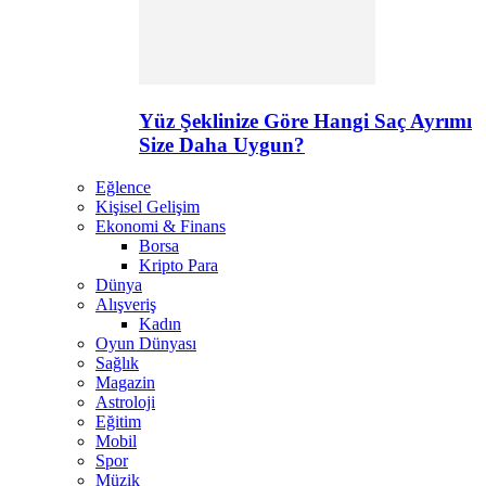
Yüz Şeklinize Göre Hangi Saç Ayrımı
Size Daha Uygun?
Eğlence
Kişisel Gelişim
Ekonomi & Finans
Borsa
Kripto Para
Dünya
Alışveriş
Kadın
Oyun Dünyası
Sağlık
Magazin
Astroloji
Eğitim
Mobil
Spor
Müzik