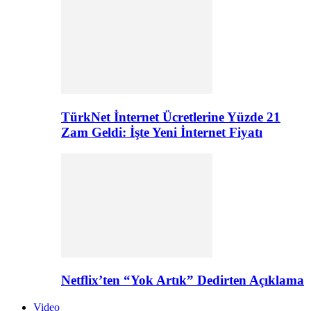
TürkNet İnternet Ücretlerine Yüzde 21
Zam Geldi: İşte Yeni İnternet Fiyatı
Netflix’ten “Yok Artık” Dedirten Açıklama
Video