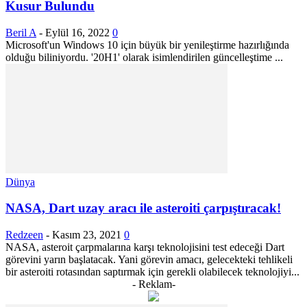
Kusur Bulundu
Beril A
-
Eylül 16, 2022
0
Microsoft'un Windows 10 için büyük bir yenileştirme hazırlığında
olduğu biliniyordu. '20H1' olarak isimlendirilen güncelleştime ...
Dünya
NASA, Dart uzay aracı ile asteroiti çarpıştıracak!
Redzeen
-
Kasım 23, 2021
0
NASA, asteroit çarpmalarına karşı teknolojisini test edeceği Dart
görevini yarın başlatacak. Yani görevin amacı, gelecekteki tehlikeli
bir asteroiti rotasından saptırmak için gerekli olabilecek teknolojiyi...
- Reklam-