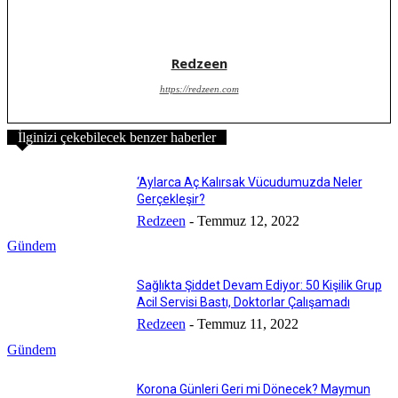
Redzeen
https://redzeen.com
İlginizi çekebilecek benzer haberler
‘Aylarca Aç Kalırsak Vücudumuzda Neler
Gerçekleşir?
Redzeen
-
Temmuz 12, 2022
Gündem
Sağlıkta Şiddet Devam Ediyor: 50 Kişilik Grup
Acil Servisi Bastı, Doktorlar Çalışamadı
Redzeen
-
Temmuz 11, 2022
Gündem
Korona Günleri Geri mi Dönecek? Maymun