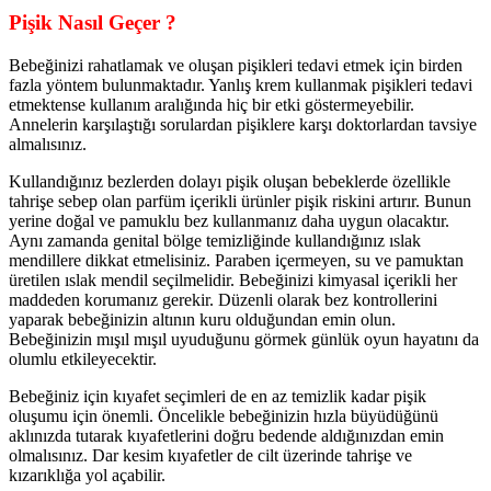
Pişik Nasıl Geçer ?
Bebeğinizi rahatlamak ve oluşan pişikleri tedavi etmek için birden
fazla yöntem bulunmaktadır. Yanlış krem kullanmak pişikleri tedavi
etmektense kullanım aralığında hiç bir etki göstermeyebilir.
Annelerin karşılaştığı sorulardan pişiklere karşı doktorlardan tavsiye
almalısınız.
Kullandığınız bezlerden dolayı pişik oluşan bebeklerde özellikle
tahrişe sebep olan parfüm içerikli ürünler pişik riskini artırır. Bunun
yerine doğal ve pamuklu bez kullanmanız daha uygun olacaktır.
Aynı zamanda genital bölge temizliğinde kullandığınız ıslak
mendillere dikkat etmelisiniz. Paraben içermeyen, su ve pamuktan
üretilen ıslak mendil seçilmelidir. Bebeğinizi kimyasal içerikli her
maddeden korumanız gerekir. Düzenli olarak bez kontrollerini
yaparak bebeğinizin altının kuru olduğundan emin olun.
Bebeğinizin mışıl mışıl uyuduğunu görmek günlük oyun hayatını da
olumlu etkileyecektir.
Bebeğiniz için kıyafet seçimleri de en az temizlik kadar pişik
oluşumu için önemli. Öncelikle bebeğinizin hızla büyüdüğünü
aklınızda tutarak kıyafetlerini doğru bedende aldığınızdan emin
olmalısınız. Dar kesim kıyafetler de cilt üzerinde tahrişe ve
kızarıklığa yol açabilir.