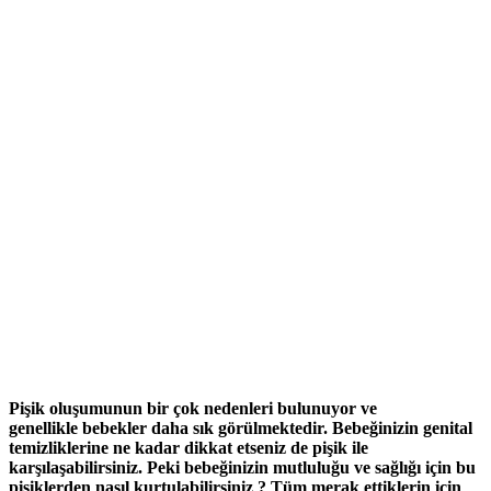
Pişik oluşumunun bir çok nedenleri bulunuyor ve
genellikle
bebekler daha sık görülmektedir. Bebeğinizin genital
temizliklerine ne kadar dikkat etseniz de pişik ile
karşılaşabilirsiniz. Peki bebeğinizin mutluluğu ve sağlığı için bu
pişiklerden nasıl kurtulabilirsiniz ? Tüm merak ettiklerin için