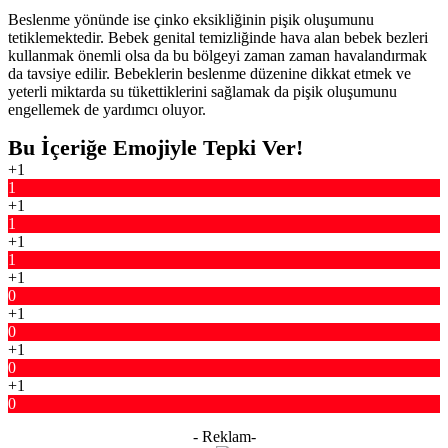
Beslenme yönünde ise çinko eksikliğinin pişik oluşumunu
tetiklemektedir. Bebek genital temizliğinde hava alan bebek bezleri
kullanmak önemli olsa da bu bölgeyi zaman zaman havalandırmak
da tavsiye edilir. Bebeklerin beslenme düzenine dikkat etmek ve
yeterli miktarda su tükettiklerini sağlamak da pişik oluşumunu
engellemek de yardımcı oluyor.
Bu İçeriğe Emojiyle Tepki Ver!
+1
1
+1
1
+1
1
+1
0
+1
0
+1
0
+1
0
- Reklam-