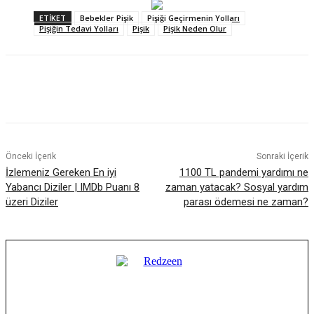
ETIKET
Bebekler Pişik
Pişiği Geçirmenin Yolları
Pişiğin Tedavi Yolları
Pişik
Pişik Neden Olur
Facebook
X
WhatsApp
ReddIt
Önceki İçerik
Sonraki İçerik
İzlemeniz Gereken En iyi
1100 TL pandemi yardımı ne
Yabancı Diziler | IMDb Puanı 8
zaman yatacak? Sosyal yardım
üzeri Diziler
parası ödemesi ne zaman?