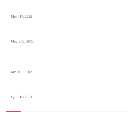
Meteoroloji’den Son Dakika Açıklaması: İstanbul’a Şiddetli Kar
Geliyor
Mart 17, 2022
Netflix Yakamoz S-245 Dizisi 1.Sezon İzle
Mayıs 22, 2022
Apple’dan iPhone fiyatlarına bir zam daha (Güncel iPhone
fiyat listesi)
Aralık 18, 2021
iPhone 13 Sonrası ‘Eski’ iPhone’ların Fiyatları Nasıl Değişti?
Eylül 15, 2021
En Çok Tıklananlar
İzlemeniz Gereken En iyi Yabancı Diziler | IMDb Puanı 8 üzeri
Diziler