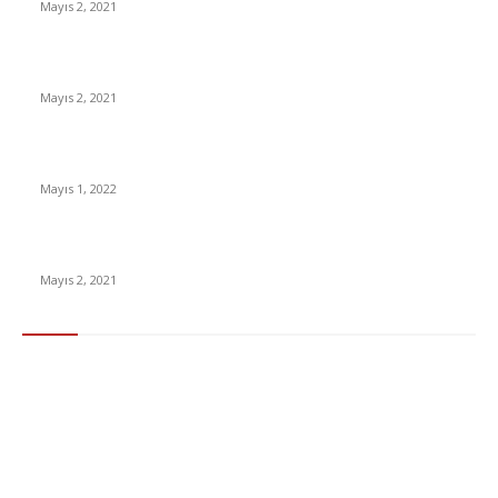
Mayıs 2, 2021
İnsanlık bir milyon yıl sonra neye benzeyecek?
Mayıs 2, 2021
Yabancı Dizi Halo 1. Sezon Türkçe Dublaj İzle
Mayıs 1, 2022
15 ülkeden gelenlerden PCR testi istenmeyecek
Mayıs 2, 2021
Popüler Kategoriler
Gündem
283
Ekonomi & Finans
96
Teknoloji
77
Sağlık
56