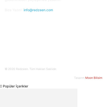
Bize Yazın!:
info@redzeen.com
Bizi Takip Edin!
© 2020 Redzeen. Tüm Hakları Saklıdır.
Tasarım
Moon Bilisim
Popüler İçerikler