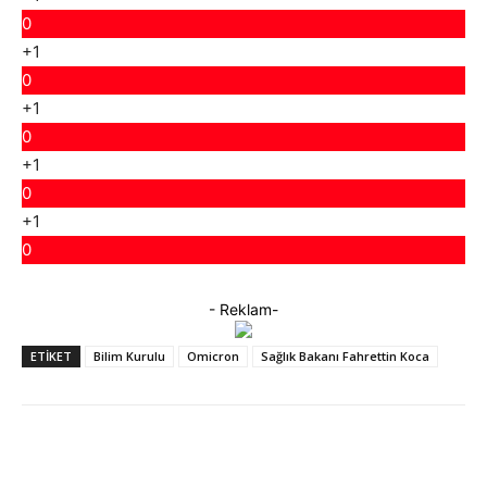
0
+1
0
+1
0
+1
0
+1
0
- Reklam-
ETIKET
Bilim Kurulu
Omicron
Sağlık Bakanı Fahrettin Koca
Facebook
X
WhatsApp
ReddIt