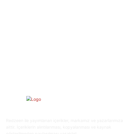
Dizi & Film
38
Dünya
37
Eğlence
30
Spor
29
Eğitim
29
Yaşam
27
Oyun Dünyası
25
Kripto Para
23
Redzeen ile yayımlanan içerikler, markamız ve yazarlarımıza
aittir. İçeriklerin alıntılanması, kopyalanması ve kaynak
gösterilmeden paylaşılması yasaktır!