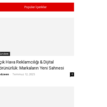
Popüler İçerikler
ündem
çık Hava Reklamcılığı & Dijital
örünürlük: Markaların Yeni Sahnesi
edzeen
-
Temmuz 12, 2025
0