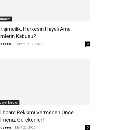
ündem
irişimcilik, Herkesin Hayali Ama
imlerin Kabusu?
edzeen
-
Temmuz 12, 2025
0
osyal Medya
illboard Reklamı Vermeden Önce
ilmeniz Gerekenler!
edzeen
-
Mart 22, 2025
0