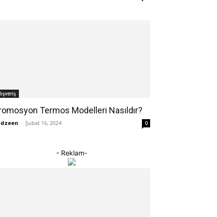
lışveriş
romosyon Termos Modelleri Nasıldır?
edzeen
-
Şubat 16, 2024
0
- Reklam-