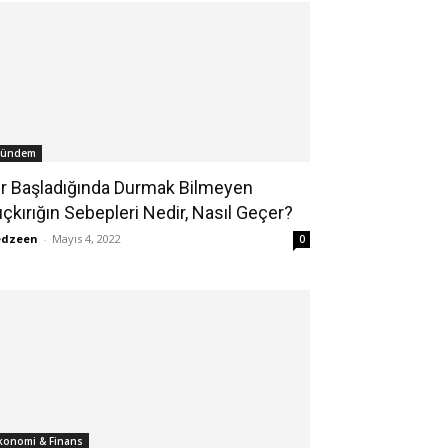
ündem
ir Başladığında Durmak Bilmeyen
ıçkırığın Sebepleri Nedir, Nasıl Geçer?
edzeen
-
Mayıs 4, 2022
0
konomi & Finans