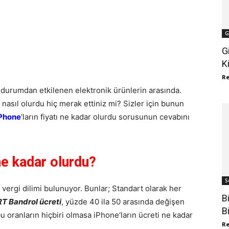
G
G
K
R
bu durumdan etkilenen elektronik ürünlerin arasında.
 nasıl olurdu hiç merak ettiniz mi? Sizler için bunun
Phone
‘ların fiyatı ne kadar olurdu sorusunun cevabını
ne kadar olurdu?
S
ı vergi dilimi bulunuyor. Bunlar; Standart olarak her
B
T Bandrol ücreti
, yüzde 40 ila 50 arasında değişen
B
bu oranların hiçbiri olmasa iPhone‘ların ücreti ne kadar
R