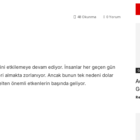
48
Okunma
0
Yorum
WhatsApp
ReddIt
iğini etkilemeye devam ediyor. İnsanlar her geçen gün
G
leri almakta zorlanıyor. Ancak bunun tek nedeni dolar
A
selten önemli etkenlerin başında geliyor.
G
R