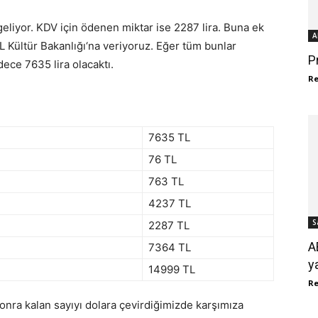
liyor. KDV için ödenen miktar ise 2287 lira. Buna ek
A
 Kültür Bakanlığı‘na veriyoruz. Eğer tüm bunlar
P
ece 7635 lira olacaktı.
R
7635 TL
76 TL
763 TL
4237 TL
S
2287 TL
A
7364 TL
y
14999 TL
R
n sonra kalan sayıyı dolara çevirdiğimizde karşımıza