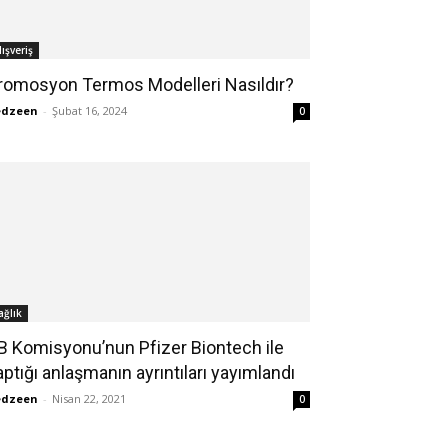
lışveriş
romosyon Termos Modelleri Nasıldır?
edzeen
-
Şubat 16, 2024
0
ağlık
B Komisyonu’nun Pfizer Biontech ile
aptığı anlaşmanın ayrıntıları yayımlandı
edzeen
-
Nisan 22, 2021
0