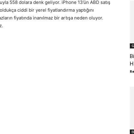
ruyla 558 dolara denk geliyor. iPhone 13’ün ABD satış
 oldukça ciddi bir yerel fiyatlandırma yaptığını
arın fiyatında inanılmaz bir artışa neden oluyor.
z.
G
B
H
R
E