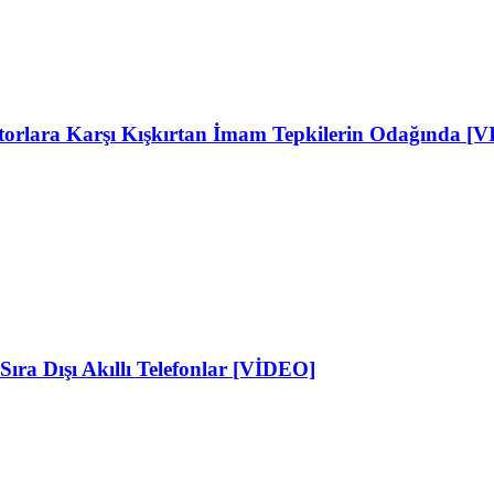
ktorlara Karşı Kışkırtan İmam Tepkilerin Odağında [
Sıra Dışı Akıllı Telefonlar [VİDEO]