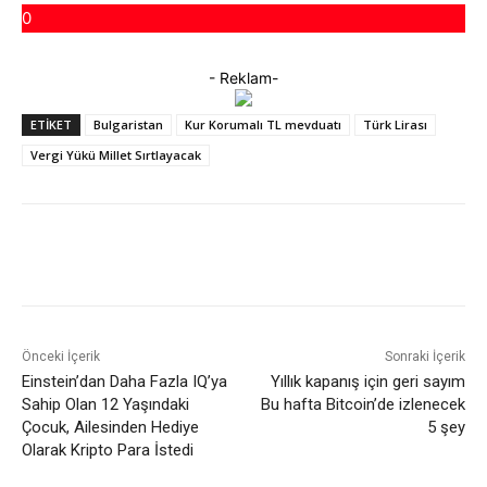
0
- Reklam-
ETIKET
Bulgaristan
Kur Korumalı TL mevduatı
Türk Lirası
Vergi Yükü Millet Sırtlayacak
Facebook
X
WhatsApp
ReddIt
Önceki İçerik
Sonraki İçerik
Einstein’dan Daha Fazla IQ’ya
Yıllık kapanış için geri sayım
Sahip Olan 12 Yaşındaki
Bu hafta Bitcoin’de izlenecek
Çocuk, Ailesinden Hediye
5 şey
Olarak Kripto Para İstedi