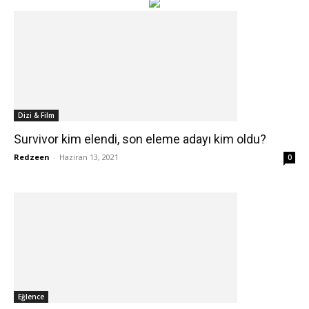
Dizi & Film
Survivor kim elendi, son eleme adayı kim oldu?
Redzeen
-
Haziran 13, 2021
0
Eğlence