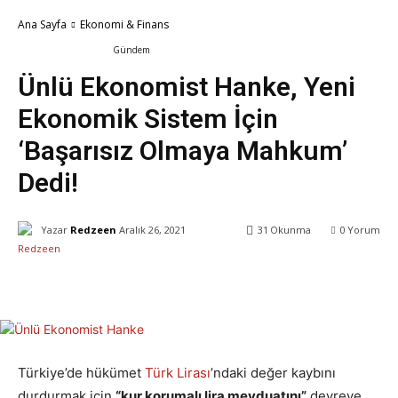
Ana Sayfa
Ekonomi & Finans
Ekonomi & Finans
Gündem
Ünlü Ekonomist Hanke, Yeni
Ekonomik Sistem İçin
‘Başarısız Olmaya Mahkum’
Dedi!
Yazar
Redzeen
Aralık 26, 2021
31
Okunma
0
Yorum
Facebook
X
WhatsApp
ReddIt
Türkiye’de hükümet
Türk Lirası
’ndaki değer kaybını
durdurmak için
“kur korumalı lira mevduatını”
devreye