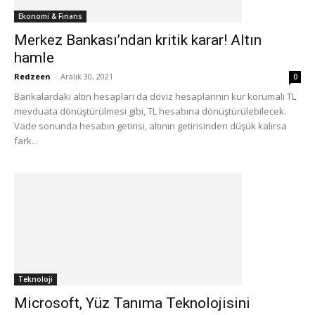
Ekonomi & Finans
Merkez Bankası’ndan kritik karar! Altın
hamle
Redzeen
-
Aralık 30, 2021
0
Bankalardaki altın hesapları da döviz hesaplarının kur korumalı TL
mevduata dönüştürülmesi gibi, TL hesabına dönüştürülebilecek.
Vade sonunda hesabın getirisi, altının getirisinden düşük kalırsa
fark...
Teknoloji
Microsoft, Yüz Tanıma Teknolojisini