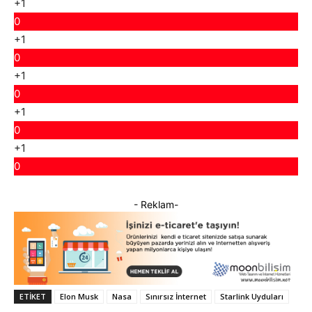
+1
0
+1
0
+1
0
+1
0
+1
0
- Reklam-
ETIKET
Elon Musk
Nasa
Sınırsız İnternet
Starlink Uyduları