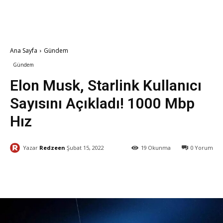
Ana Sayfa
Gündem
Gündem
Teknoloji
Elon Musk, Starlink Kullanıcı
Sayısını Açıkladı! 1000 Mbp
Hız
Yazar
Redzeen
Şubat 15, 2022
19
Okunma
0
Yorum
Facebook
X
WhatsApp
ReddI