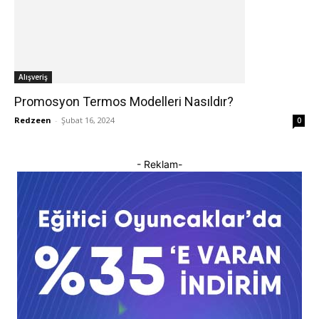
Alışveriş
Promosyon Termos Modelleri Nasıldır?
Redzeen
-
Şubat 16, 2024
0
- Reklam-