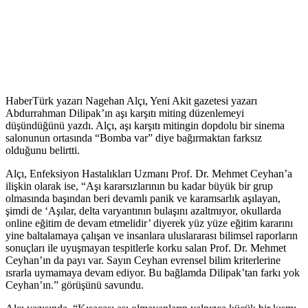
HaberTürk yazarı Nagehan Alçı, Yeni Akit gazetesi yazarı
Abdurrahman Dilipak’ın aşı karşıtı miting düzenlemeyi
düşündüğünü yazdı. Alçı, aşı karşıtı mitingin dopdolu bir sinema
salonunun ortasında “Bomba var” diye bağırmaktan farksız
olduğunu belirtti.
Alçı, Enfeksiyon Hastalıkları Uzmanı Prof. Dr. Mehmet Ceyhan’a
ilişkin olarak ise, “Aşı kararsızlarının bu kadar büyük bir grup
olmasında başından beri devamlı panik ve karamsarlık aşılayan,
şimdi de ‘Aşılar, delta varyantının bulaşını azaltmıyor, okullarda
online eğitim de devam etmelidir’ diyerek yüz yüze eğitim kararını
yine baltalamaya çalışan ve insanlara uluslararası bilimsel raporların
sonuçları ile uyuşmayan tespitlerle korku salan Prof. Dr. Mehmet
Ceyhan’ın da payı var. Sayın Ceyhan evrensel bilim kriterlerine
ısrarla uymamaya devam ediyor. Bu bağlamda Dilipak’tan farkı yok
Ceyhan’ın.” görüşünü savundu.