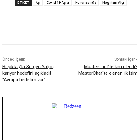
ETIKET
Aşı
Covid 19 Aşısı
Koronavirüs
Nagihan Alçı
Facebook
X
WhatsApp
ReddIt
Önceki İçerik
Sonraki İçerik
Beşiktaş’ta Sergen Yalçın,
MasterChef’te kim elendi?
kariyer hedefini açıkladı!
MasterChef’te elenen ilk isim
“Avrupa hedefim var”