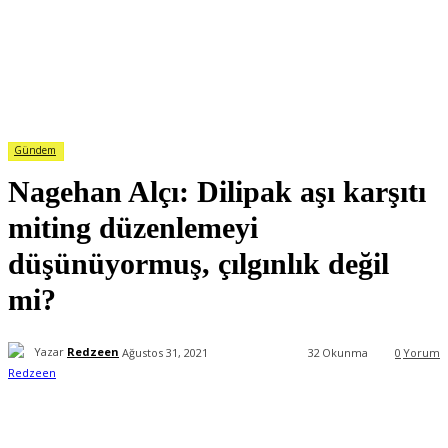
Gündem
Nagehan Alçı: Dilipak aşı karşıtı
miting düzenlemeyi
düşünüyormuş, çılgınlık değil
mi?
Yazar
Redzeen
Ağustos 31, 2021
32
Okunma
0
Yorum
Facebook
X
WhatsApp
ReddIt