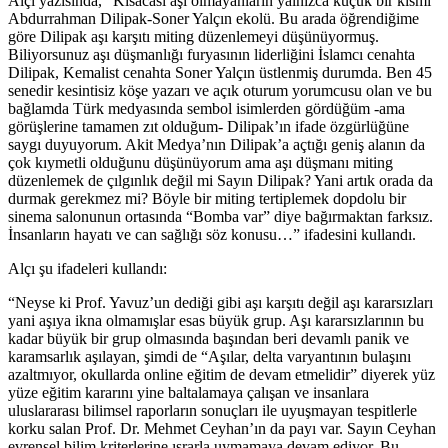
Alçı yazısında, “Kısacası aşı olmayanların yalnızca küçük bir kısmı
Abdurrahman Dilipak-Soner Yalçın ekolü. Bu arada öğrendiğime
göre Dilipak aşı karşıtı miting düzenlemeyi düşünüyormuş.
Biliyorsunuz aşı düşmanlığı furyasının liderliğini İslamcı cenahta
Dilipak, Kemalist cenahta Soner Yalçın üstlenmiş durumda. Ben 45
senedir kesintisiz köşe yazarı ve açık oturum yorumcusu olan ve bu
bağlamda Türk medyasında sembol isimlerden gördüğüm -ama
görüşlerine tamamen zıt olduğum- Dilipak’ın ifade özgürlüğüne
saygı duyuyorum. Akit Medya’nın Dilipak’a açtığı geniş alanın da
çok kıymetli olduğunu düşünüyorum ama aşı düşmanı miting
düzenlemek de çılgınlık değil mi Sayın Dilipak? Yani artık orada da
durmak gerekmez mi? Böyle bir miting tertiplemek dopdolu bir
sinema salonunun ortasında “Bomba var” diye bağırmaktan farksız.
İnsanların hayatı ve can sağlığı söz konusu…” ifadesini kullandı.
Alçı şu ifadeleri kullandı:
“Neyse ki Prof. Yavuz’un dediği gibi aşı karşıtı değil aşı kararsızları
yani aşıya ikna olmamışlar esas büyük grup. Aşı kararsızlarının bu
kadar büyük bir grup olmasında başından beri devamlı panik ve
karamsarlık aşılayan, şimdi de “Aşılar, delta varyantının bulaşını
azaltmıyor, okullarda online eğitim de devam etmelidir” diyerek yüz
yüze eğitim kararını yine baltalamaya çalışan ve insanlara
uluslararası bilimsel raporların sonuçları ile uyuşmayan tespitlerle
korku salan Prof. Dr. Mehmet Ceyhan’ın da payı var. Sayın Ceyhan
evrensel bilim kriterlerine ısrarla uymamaya devam ediyor. Bu