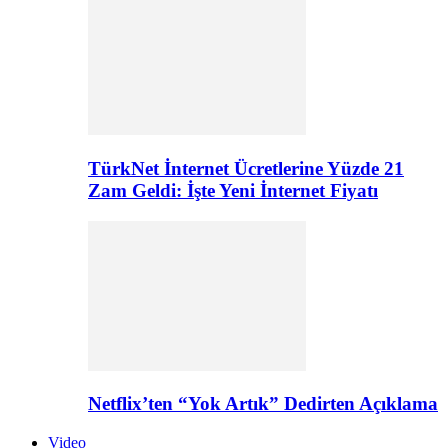
TürkNet İnternet Ücretlerine Yüzde 21
Zam Geldi: İşte Yeni İnternet Fiyatı
Netflix’ten “Yok Artık” Dedirten Açıklama
Video