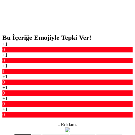
Bu İçeriğe Emojiyle Tepki Ver!
+1
0
+1
0
+1
1
+1
0
+1
0
+1
0
+1
0
- Reklam-