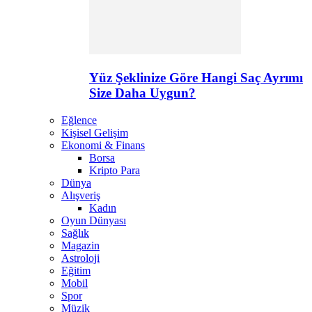
Yüz Şeklinize Göre Hangi Saç Ayrımı
Size Daha Uygun?
Eğlence
Kişisel Gelişim
Ekonomi & Finans
Borsa
Kripto Para
Dünya
Alışveriş
Kadın
Oyun Dünyası
Sağlık
Magazin
Astroloji
Eğitim
Mobil
Spor
Müzik