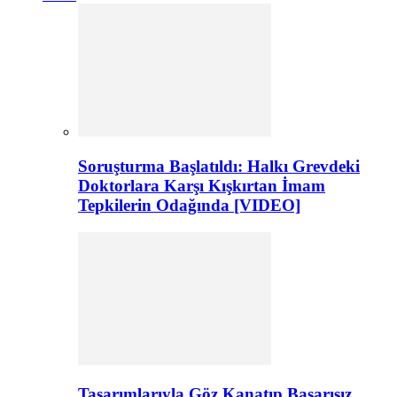
Soruşturma Başlatıldı: Halkı Grevdeki
Doktorlara Karşı Kışkırtan İmam
Tepkilerin Odağında [VIDEO]
Tasarımlarıyla Göz Kanatıp Başarısız