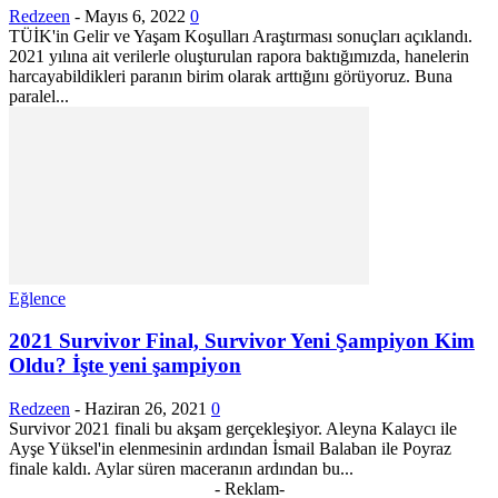
Redzeen
-
Mayıs 6, 2022
0
TÜİK'in Gelir ve Yaşam Koşulları Araştırması sonuçları açıklandı.
2021 yılına ait verilerle oluşturulan rapora baktığımızda, hanelerin
harcayabildikleri paranın birim olarak arttığını görüyoruz. Buna
paralel...
Eğlence
2021 Survivor Final, Survivor Yeni Şampiyon Kim
Oldu? İşte yeni şampiyon
Redzeen
-
Haziran 26, 2021
0
Survivor 2021 finali bu akşam gerçekleşiyor. Aleyna Kalaycı ile
Ayşe Yüksel'in elenmesinin ardından İsmail Balaban ile Poyraz
finale kaldı. Aylar süren maceranın ardından bu...
- Reklam-