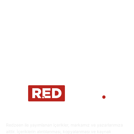
Eğlence
30
Spor
29
Eğitim
29
Yaşam
27
Oyun Dünyası
25
Kripto Para
23
Redzeen ile yayımlanan içerikler, markamız ve yazarlarımıza
aittir. İçeriklerin alıntılanması, kopyalanması ve kaynak