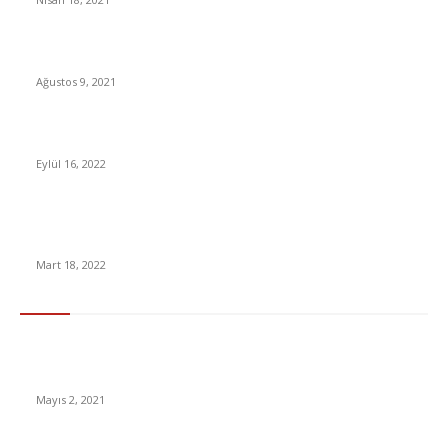
LGS 2. nakil sonuçları açıklandı! Sorgulama ekranı için tıklayınız
Ağustos 9, 2021
Godzilla: King of the Monsters İçin Yeni Poster Yayınlandı
Eylül 16, 2022
Kökeni milattan önceye dayanan ve koruyucu olduğuna
inanılan “muska” nedir? Nasıl Ortaya Çıkmıştır?
Mart 18, 2022
En Çok Tıklananlar
İzlemeniz Gereken En iyi Yabancı Diziler | IMDb Puanı 8 üzeri
Diziler
Mayıs 2, 2021