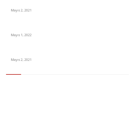
İnsanlık bir milyon yıl sonra neye benzeyecek?
Mayıs 2, 2021
Yabancı Dizi Halo 1. Sezon Türkçe Dublaj İzle
Mayıs 1, 2022
15 ülkeden gelenlerden PCR testi istenmeyecek
Mayıs 2, 2021
Popüler Kategoriler
Gündem
283
Ekonomi & Finans
96
Teknoloji
77
Sağlık
56
Dizi & Film
38
Dünya
37