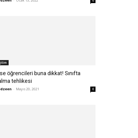
edzeen
-
Ocak 13, 2022
0
ğitim
ise öğrencileri buna dikkat! Sınıfta
alma tehlikesi
edzeen
-
Mayıs 20, 2021
0