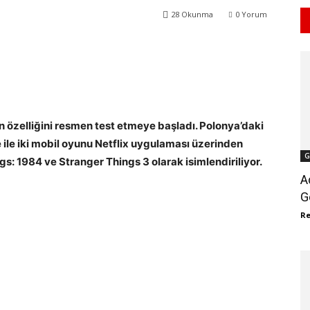
28
Okunma
0
Yorum
WhatsApp
ReddIt
n özelliğini resmen test etmeye başladı. Polonya’daki
 ile iki mobil oyunu Netflix uygulaması üzerinden
G
gs: 1984 ve Stranger Things 3 olarak isimlendiriliyor.
A
G
R