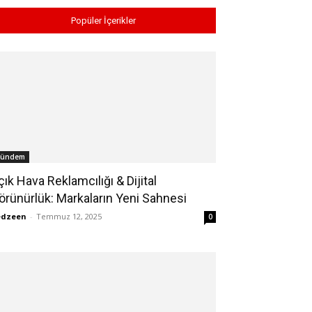
Popüler İçerikler
ündem
çık Hava Reklamcılığı & Dijital
örünürlük: Markaların Yeni Sahnesi
edzeen
-
Temmuz 12, 2025
0