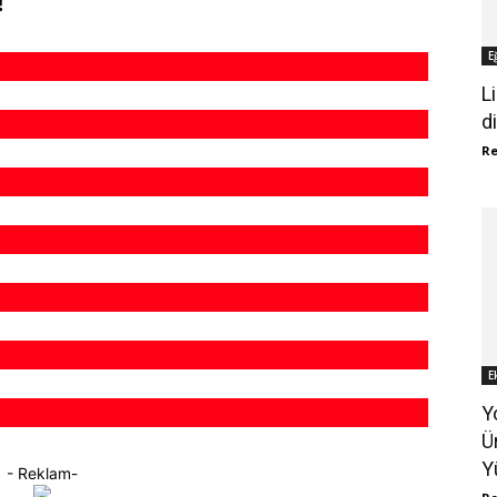
!
E
L
di
R
E
Y
Ü
Y
- Reklam-