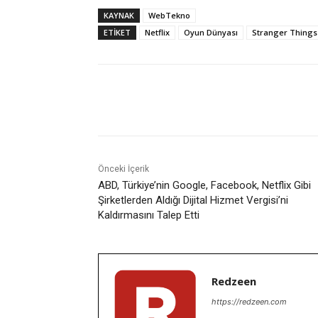
KAYNAK
WebTekno
ETIKET
Netflix
Oyun Dünyası
Stranger Things
Facebook
X
Paylaş
Önceki İçerik
ABD, Türkiye’nin Google, Facebook, Netflix Gibi
Şirketlerden Aldığı Dijital Hizmet Vergisi’ni
Kaldırmasını Talep Etti
Redzeen
https://redzeen.com