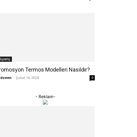
lışveriş
romosyon Termos Modelleri Nasıldır?
edzeen
-
Şubat 16, 2024
0
- Reklam-