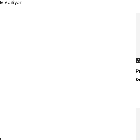
e ediliyor.
A
P
R