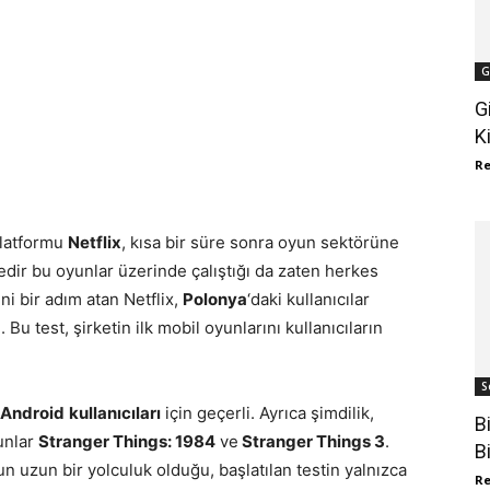
G
G
K
R
platformu
Netflix
, kısa bir süre sonra oyun sektörüne
redir bu oyunlar üzerinde çalıştığı da zaten herkes
eni bir adım atan Netflix,
Polonya
‘daki kullanıcılar
 Bu test, şirketin ilk mobil oyunlarını kullanıcıların
S
Android
kullanıcıları
için geçerli. Ayrıca şimdilik,
B
unlar
Stranger Things: 1984
ve
Stranger Things 3
.
B
n uzun bir yolculuk olduğu, başlatılan testin yalnızca
R