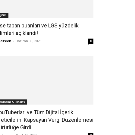
ğitim
ise taban puanları ve LGS yüzdelik
limleri açıklandı!
edzeen
-
Haziran 30, 2021
0
konomi & Finans
ouTuberları ve Tüm Dijital İçerik
reticilerini Kapsayan Vergi Düzenlemesi
ürürlüğe Girdi