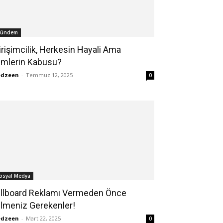
ündem
irişimcilik, Herkesin Hayali Ama
imlerin Kabusu?
edzeen
-
Temmuz 12, 2025
0
osyal Medya
illboard Reklamı Vermeden Önce
ilmeniz Gerekenler!
edzeen
-
Mart 22, 2025
0