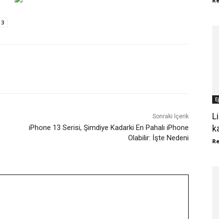
R
 3
WhatsApp
ReddIt
E
L
Sonraki İçerik
k
iPhone 13 Serisi, Şimdiye Kadarki En Pahalı iPhone
Olabilir: İşte Nedeni
R