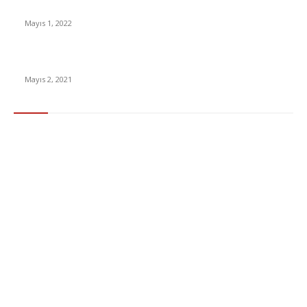
Yabancı Dizi Halo 1. Sezon Türkçe Dublaj İzle
Mayıs 1, 2022
15 ülkeden gelenlerden PCR testi istenmeyecek
Mayıs 2, 2021
Popüler Kategoriler
Gündem
283
Ekonomi & Finans
96
Teknoloji
77
Sağlık
56
Dizi & Film
38
Dünya
37
Eğlence
30
Spor
29
Eğitim
29