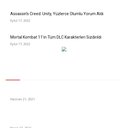
Assassin’s Creed: Unity, Yüzlerce Olumlu Yorum Aldı
Eylül 17, 2022
Mortal Kombat 11’ın Tüm DLC Karakterleri Sızdırıldı
Eylül 17, 2022
Gündem
Amazon Prime Day indirimleri kaç gün sürecek?
Haziran 21, 2021
Vebitcoin’in CEO’su gözaltına alındı, Türkiye’deki banka
hesaplarına bloke konuldu
Nisan 22, 2021