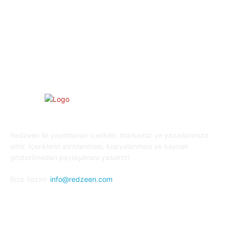
Yaşam
27
Oyun Dünyası
25
Kripto Para
23
Redzeen ile yayımlanan içerikler, markamız ve yazarlarımıza
aittir. İçeriklerin alıntılanması, kopyalanması ve kaynak
gösterilmeden paylaşılması yasaktır!
Bize Yazın!:
info@redzeen.com