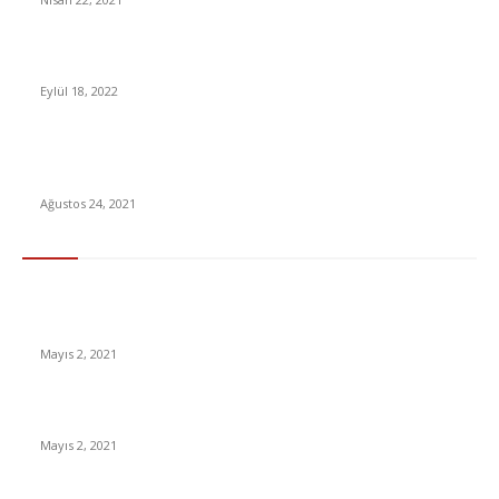
Half-Life 2, Hayran İmali Bir Modla VR İle Oynanabilir Oldu
Eylül 18, 2022
İl Milli Eğitim Müdürlüklerine gönderildi: Salgında okullarda
alınması gereken önlemler
Ağustos 24, 2021
En Çok Tıklananlar
İzlemeniz Gereken En iyi Yabancı Diziler | IMDb Puanı 8 üzeri
Diziler
Mayıs 2, 2021
İnsanlık bir milyon yıl sonra neye benzeyecek?
Mayıs 2, 2021