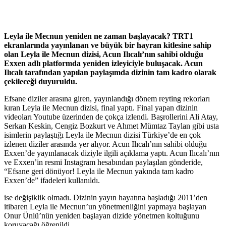
Leyla ile Mecnun yeniden ne zaman başlayacak? TRT1
ekranlarında yayınlanan ve büyük bir hayran kitlesine sahip
olan Leyla ile Mecnun dizisi, Acun Ilıcalı’nın sahibi olduğu
Exxen adlı platformda yeniden izleyiciyle buluşacak. Acun
Ilıcalı tarafından yapılan paylaşımda dizinin tam kadro olarak
çekileceği duyuruldu.
Efsane diziler arasına giren, yayınlandığı dönem reyting rekorları
kıran Leyla ile Mecnun dizisi, final yaptı. Final yapan dizinin
videoları Youtube üzerinden de çokça izlendi. Başrollerini Ali Atay,
Serkan Keskin, Cengiz Bozkurt ve Ahmet Mümtaz Taylan gibi usta
isimlerin paylaştığı Leyla ile Mecnun dizisi Türkiye’de en çok
izlenen diziler arasında yer alıyor. Acun Ilıcalı’nın sahibi olduğu
Exxen’de yayınlanacak diziyle ilgili açıklama yaptı. Acun Ilıcalı’nın
ve Exxen’in resmi Instagram hesabından paylaşılan gönderide,
“Efsane geri dönüyor! Leyla ile Mecnun yakında tam kadro
Exxen’de” ifadeleri kullanıldı.
ise değişiklik olmadı. Dizinin yayın hayatına başladığı 2011’den
itibaren Leyla ile Mecnun’un yönetmenliğini yapmaya başlayan
Onur Ünlü’nün yeniden başlayan dizide yönetmen koltuğunu
koruyacağı öğrenildi.