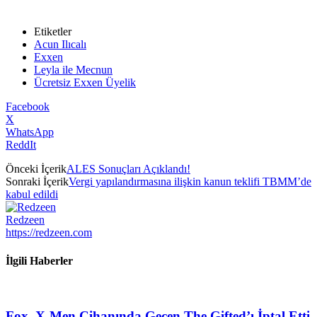
Etiketler
Acun Ilıcalı
Exxen
Leyla ile Mecnun
Ücretsiz Exxen Üyelik
Facebook
X
WhatsApp
ReddIt
Önceki İçerik
ALES Sonuçları Açıklandı!
Sonraki İçerik
Vergi yapılandırmasına ilişkin kanun teklifi TBMM’de
kabul edildi
Redzeen
https://redzeen.com
İlgili Haberler
Fox, X-Men Cihanında Geçen The Gifted’ı İptal Etti