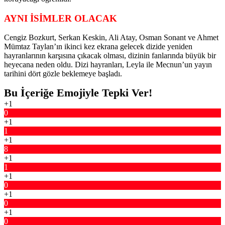
AYNI İSİMLER OLACAK
Cengiz Bozkurt, Serkan Keskin, Ali Atay, Osman Sonant ve Ahmet
Mümtaz Taylan’ın ikinci kez ekrana gelecek dizide yeniden
hayranlarının karşısına çıkacak olması, dizinin fanlarında büyük bir
heyecana neden oldu. Dizi hayranları, Leyla ile Mecnun’un yayın
tarihini dört gözle beklemeye başladı.
Bu İçeriğe Emojiyle Tepki Ver!
+1
0
+1
1
+1
8
+1
1
+1
0
+1
0
+1
0