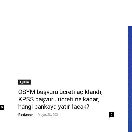
Eğitim
ÖSYM başvuru ücreti açıklandı,
KPSS başvuru ücreti ne kadar,
hangi bankaya yatırılacak?
0
Redzeen
-
Mayıs 28, 2021
0