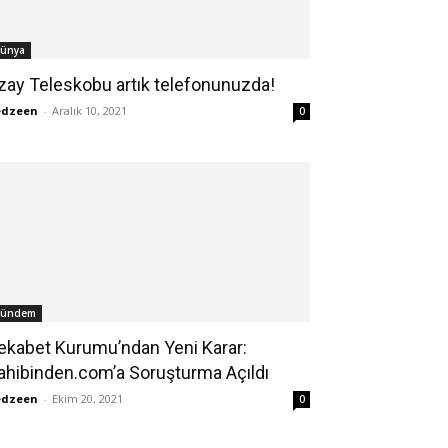
ünya
zay Teleskobu artık telefonunuzda!
edzeen
-
Aralık 10, 2021
0
ündem
ekabet Kurumu’ndan Yeni Karar:
ahibinden.com’a Soruşturma Açıldı
edzeen
-
Ekim 20, 2021
0