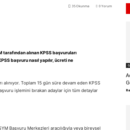
35
Okunma
0
Yorum
WhatsApp
ReddIt
 tarafından alınan KPSS başvuruları
PSS başvuru nasıl yapılır, ücreti ne
G
A
G
rı alınıyor. Toplam 15 gün süre devam eden KPSS
vuru işlemini bırakan adaylar için tüm detaylar
R
SYM Başvuru Merkezleri aracılığıyla veya bireysel