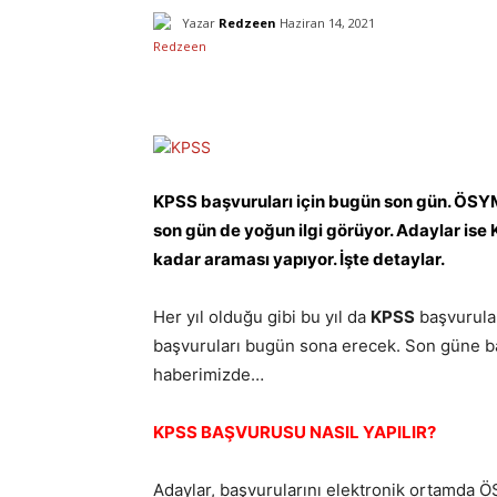
Yazar
Redzeen
Haziran 14, 2021
Facebook
X
Paylaş
KPSS başvuruları için bugün son gün. ÖSYM
son gün de yoğun ilgi görüyor. Adaylar ise K
kadar araması yapıyor. İşte detaylar.
Her yıl olduğu gibi bu yıl da
KPSS
başvurula
başvuruları bugün sona erecek. Son güne baş
haberimizde…
KPSS BAŞVURUSU NASIL YAPILIR?
Adaylar, başvurularını elektronik ortamda Ö