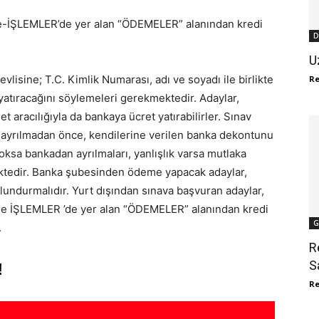
 e-İŞLEMLER’de yer alan “ÖDEMELER” alanından kredi
D
U
vlisine; T.C. Kimlik Numarası, adı ve soyadı ile birlikte
R
yatıracağını söylemeleri gerekmektedir. Adaylar,
 aracılığıyla da bankaya ücret yatırabilirler. Sınav
n ayrılmadan önce, kendilerine verilen banka dekontunu
 yoksa bankadan ayrılmaları, yanlışlık varsa mutlaka
ektedir. Banka şubesinden ödeme yapacak adaylar,
lundurmalıdır. Yurt dışından sınava başvuran adaylar,
a e İŞLEMLER ’de yer alan “ÖDEMELER” alanından kredi
G
.
R
S
!
R