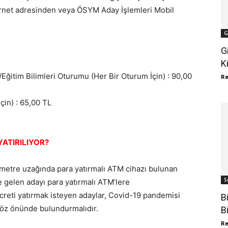
ternet adresinden veya ÖSYM Aday İşlemleri Mobil
G
G
K
itim Bilimleri Oturumu (Her Bir Oturum İçin) : 90,00
R
çin) : 65,00 TL
ATIRILIYOR?
 metre uzağında para yatırmalı ATM cihazı bulunan
S
 gelen adayı para yatırmalı ATM’lere
creti yatırmak isteyen adaylar, Covid-19 pandemisi
B
göz önünde bulundurmalıdır.
B
R