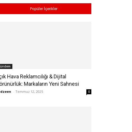
Popüler İçerikler
ündem
çık Hava Reklamcılığı & Dijital
örünürlük: Markaların Yeni Sahnesi
edzeen
-
Temmuz 12, 2025
0