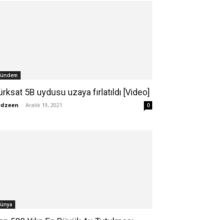
ündem
ürksat 5B uydusu uzaya fırlatıldı [Video]
edzeen
-
Aralık 19, 2021
0
ünya