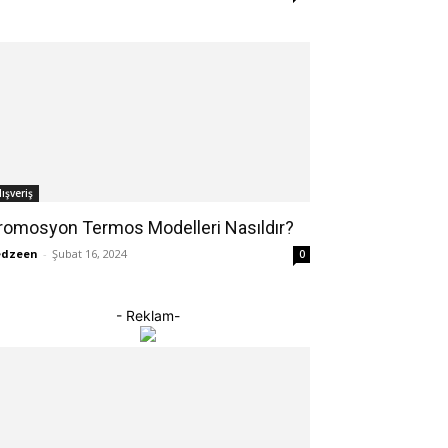
lışveriş
romosyon Termos Modelleri Nasıldır?
edzeen
-
Şubat 16, 2024
0
- Reklam-