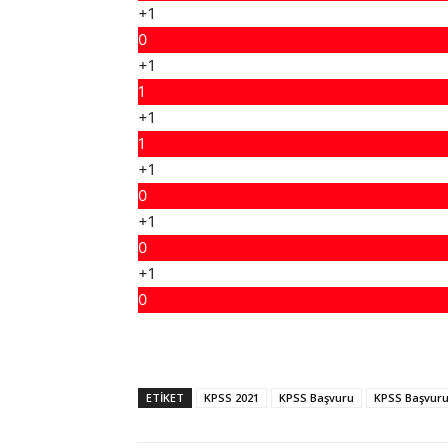
+1
0
+1
1
+1
1
+1
0
+1
0
+1
0
ETIKET
KPSS 2021
KPSS Başvuru
KPSS Başvur