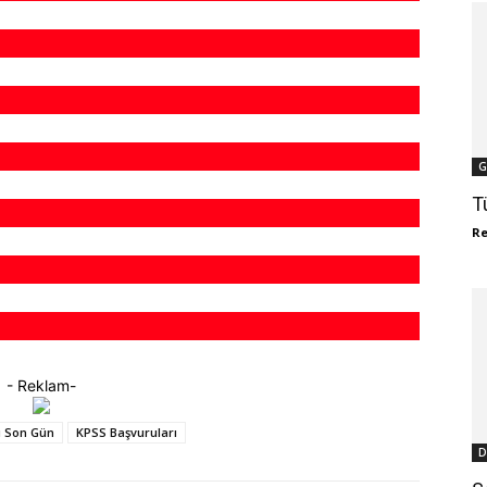
G
T
R
- Reklam-
u Son Gün
KPSS Başvuruları
D