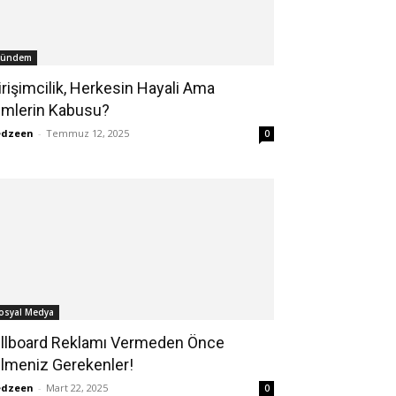
ündem
irişimcilik, Herkesin Hayali Ama
imlerin Kabusu?
edzeen
-
Temmuz 12, 2025
0
osyal Medya
illboard Reklamı Vermeden Önce
ilmeniz Gerekenler!
edzeen
-
Mart 22, 2025
0