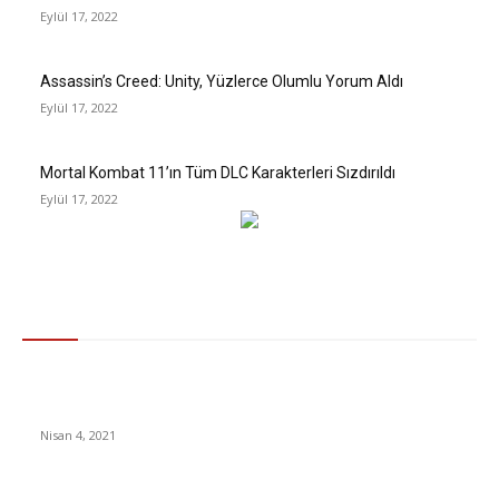
Eylül 17, 2022
Assassin’s Creed: Unity, Yüzlerce Olumlu Yorum Aldı
Eylül 17, 2022
Mortal Kombat 11’ın Tüm DLC Karakterleri Sızdırıldı
Eylül 17, 2022
Gündem
Kuzey Kore, atletlerini korumak için Tokyo Olimpiyatları’na
katılmayacak
Nisan 4, 2021