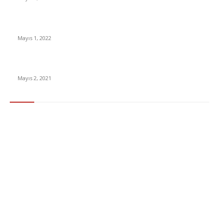
Yabancı Dizi Halo 1. Sezon Türkçe Dublaj İzle
Mayıs 1, 2022
15 ülkeden gelenlerden PCR testi istenmeyecek
Mayıs 2, 2021
Popüler Kategoriler
Gündem
283
Ekonomi & Finans
96
Teknoloji
77
Sağlık
56
Dizi & Film
38
Dünya
37
Eğlence
30