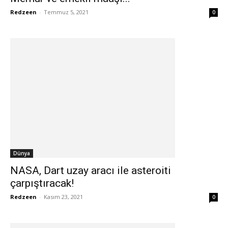
Redzeen
-
Temmuz 5, 2021
0
Dünya
NASA, Dart uzay aracı ile asteroiti
çarpıştıracak!
Redzeen
-
Kasım 23, 2021
0