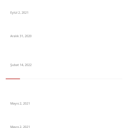
Çip Krizi Tesla’yı da Vurmuş: Çin’de Üretimin Durdurulduğu
Ortaya Çıktı
Eylül 2, 2021
Altında hızlı artış gram fiyatı yüzde 56 oranında arttı
Aralık 31, 2020
Akıllı Telefonlara En Çok Bağımlı Olan Ülkeler Açıklandı: Yine
Zirveye Oynuyoruz
Şubat 14, 2022
En Çok Tıklananlar
İzlemeniz Gereken En iyi Yabancı Diziler | IMDb Puanı 8 üzeri
Diziler
Mayıs 2, 2021
İnsanlık bir milyon yıl sonra neye benzeyecek?
Mayıs 2, 2021