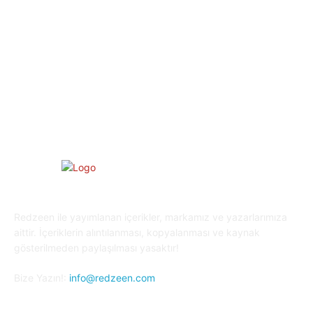
Spor
29
Eğitim
29
Yaşam
27
Oyun Dünyası
25
Kripto Para
23
Redzeen ile yayımlanan içerikler, markamız ve yazarlarımıza
aittir. İçeriklerin alıntılanması, kopyalanması ve kaynak
gösterilmeden paylaşılması yasaktır!
Bize Yazın!:
info@redzeen.com