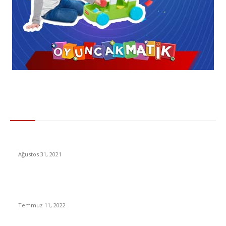
Gündem
MasterChef’te kim elendi? MasterChef’te elenen ilk isim
Ağustos 31, 2021
Elektrik, Nasıl Oldu da İnsanlığa Çağ Atlattı? Dünden Bugüne
Film Gibi Hikayesi
Temmuz 11, 2022