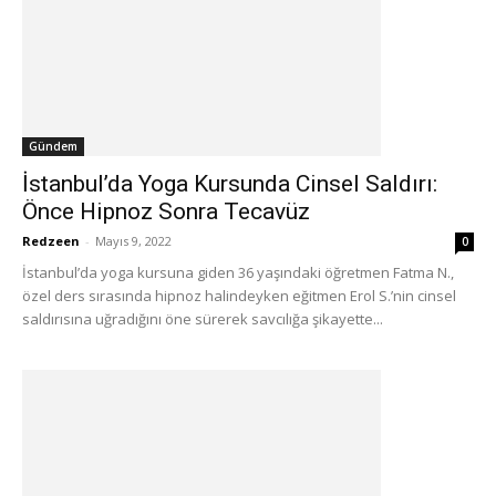
Gündem
İstanbul’da Yoga Kursunda Cinsel Saldırı:
Önce Hipnoz Sonra Tecavüz
Redzeen
-
Mayıs 9, 2022
0
İstanbul’da yoga kursuna giden 36 yaşındaki öğretmen Fatma N.,
özel ders sırasında hipnoz halindeyken eğitmen Erol S.’nin cinsel
saldırısına uğradığını öne sürerek savcılığa şikayette...