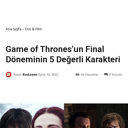
Ana Sayfa
Dizi & Film
Dizi & Film
Game of Thrones’un Final
Döneminin 5 Değerli Karakteri
Yazar
Redzeen
Eylül 16, 2022
96
Okunma
0
Yorum
Facebook
X
WhatsApp
ReddI