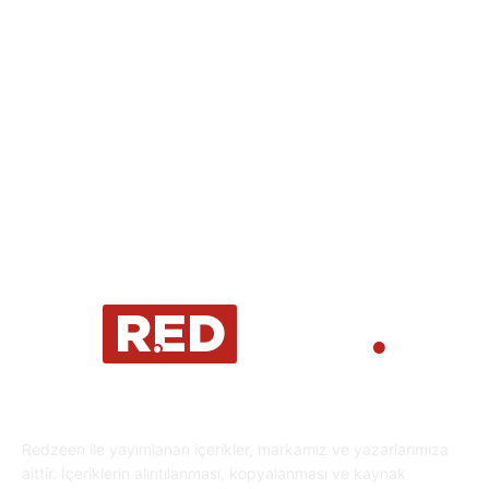
Eğlence
30
Spor
29
Eğitim
29
Yaşam
27
Oyun Dünyası
25
Kripto Para
23
Redzeen ile yayımlanan içerikler, markamız ve yazarlarımıza
aittir. İçeriklerin alıntılanması, kopyalanması ve kaynak