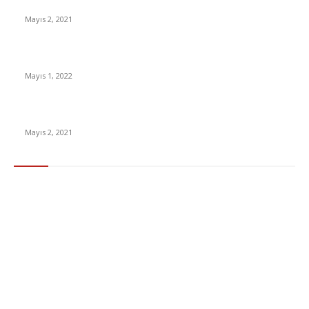
İnsanlık bir milyon yıl sonra neye benzeyecek?
Mayıs 2, 2021
Yabancı Dizi Halo 1. Sezon Türkçe Dublaj İzle
Mayıs 1, 2022
15 ülkeden gelenlerden PCR testi istenmeyecek
Mayıs 2, 2021
Popüler Kategoriler
Gündem
283
Ekonomi & Finans
96
Teknoloji
77
Sağlık
56
Dizi & Film
38
Dünya
37