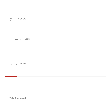
Xbox’ın Yeni Stüdyoları E3’e Hayli Savlı Gelecek
Eylül 17, 2022
Fitch, Türkiye’nin Kredi Notunu Düşürdü
Temmuz 9, 2022
Malatya’da deprem mi oldu? Kandilli ve AFAD son dakika
depremler
Eylül 21, 2021
En Çok Tıklananlar
İzlemeniz Gereken En iyi Yabancı Diziler | IMDb Puanı 8 üzeri
Diziler
Mayıs 2, 2021