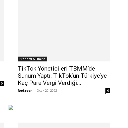
Ekonomi & Finans
TikTok Yöneticileri TBMM’de
Sunum Yaptı: TikTok’un Türkiye’ye
Kaç Para Vergi Verdiği...
0
Redzeen
-
Ocak 20, 2022
0