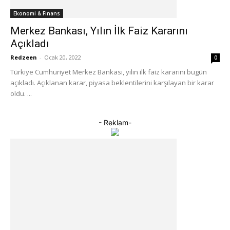
Ekonomi & Finans
Merkez Bankası, Yılın İlk Faiz Kararını
Açıkladı
Redzeen
-
Ocak 20, 2022
0
Türkiye Cumhuriyet Merkez Bankası, yılın ilk faiz kararını bugün
açıkladı. Açıklanan karar, piyasa beklentilerini karşılayan bir karar
oldu. ...
- Reklam-