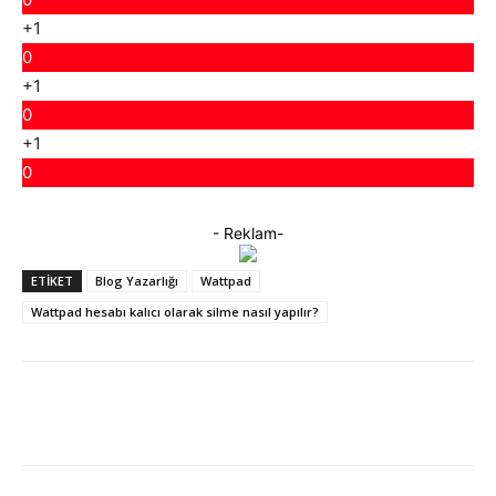
+1
0
+1
0
+1
0
- Reklam-
ETIKET
Blog Yazarlığı
Wattpad
Wattpad hesabı kalıcı olarak silme nasıl yapılır?
Facebook
X
WhatsApp
ReddIt