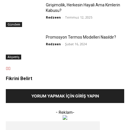
Girişimcilik, Herkesin Hayali Ama Kimlerin
Kabusu?
Redzeen
-
Temmuz 12, 2025
Gündem
Promosyon Termos Modelleri Nasıldır?
Redzeen
-
Şubat 16, 2024
Alışveriş
Fikrini Belirt
YORUM YAPMAK İÇIN GIRIŞ YAPIN
- Reklam-