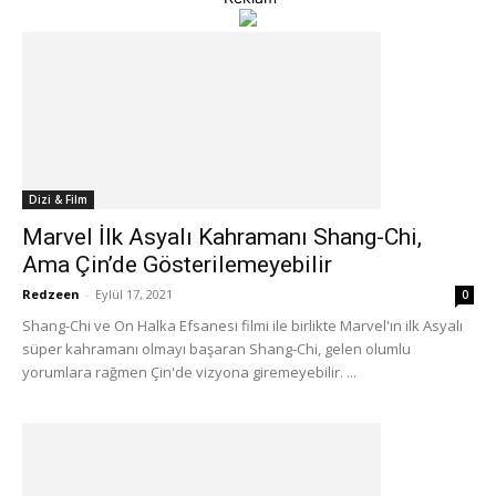
Dizi & Film
Marvel İlk Asyalı Kahramanı Shang-Chi,
Ama Çin’de Gösterilemeyebilir
Redzeen
-
Eylül 17, 2021
0
Shang-Chi ve On Halka Efsanesi filmi ile birlikte Marvel'ın ilk Asyalı
süper kahramanı olmayı başaran Shang-Chi, gelen olumlu
yorumlara rağmen Çin'de vizyona giremeyebilir. ...