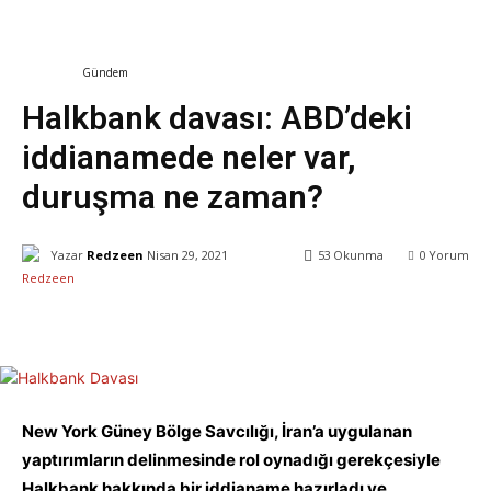
Dünya
Gündem
Halkbank davası: ABD’deki
iddianamede neler var,
duruşma ne zaman?
Yazar
Redzeen
Nisan 29, 2021
53
Okunma
0
Yorum
Facebook
X
WhatsApp
ReddIt
New York Güney Bölge Savcılığı, İran’a uygulanan
yaptırımların delinmesinde rol oynadığı gerekçesiyle
Halkbank hakkında bir iddianame hazırladı ve