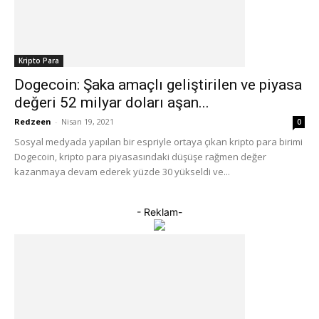
Kripto Para
Dogecoin: Şaka amaçlı geliştirilen ve piyasa
değeri 52 milyar doları aşan...
Redzeen
-
Nisan 19, 2021
0
Sosyal medyada yapılan bir espriyle ortaya çıkan kripto para birimi
Dogecoin, kripto para piyasasındaki düşüşe rağmen değer
kazanmaya devam ederek yüzde 30 yükseldi ve...
- Reklam-