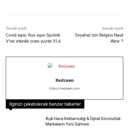
Facebook
X
WhatsApp
ReddIt
Önceki İçerik
Sonraki İçerik
Covid aşısı: Rus aşısı Sputnik
Seyahat İzin Belgesi Nasıl
V’nin etkinlik oranı yüzde 91,6
Alınır ?
Redzeen
https://redzeen.com
İlginizi çekebilecek benzer haberler
Açık Hava Reklamcılığı & Dijital Görünürlük:
Markaların Yeni Sahnesi