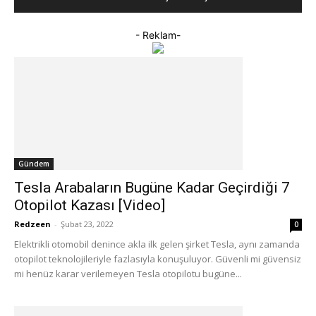
- Reklam-
Gündem
Tesla Arabaların Bugüne Kadar Geçirdiği 7
Otopilot Kazası [Video]
Redzeen
-
Şubat 23, 2022
0
Elektrikli otomobil denince akla ilk gelen şirket Tesla, aynı zamanda
otopilot teknolojileriyle fazlasıyla konuşuluyor. Güvenli mi güvensiz
mi henüz karar verilemeyen Tesla otopilotu bugüne...