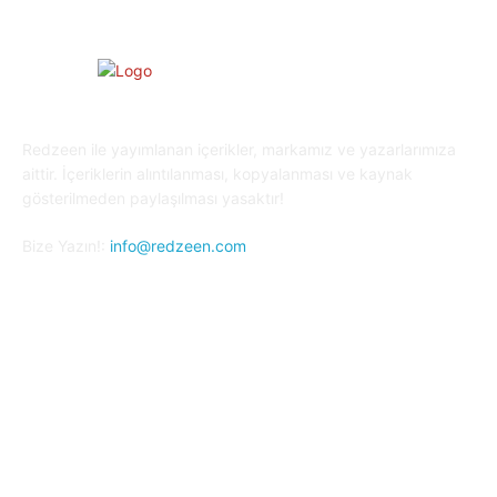
Redzeen ile yayımlanan içerikler, markamız ve yazarlarımıza
aittir. İçeriklerin alıntılanması, kopyalanması ve kaynak
gösterilmeden paylaşılması yasaktır!
Bize Yazın!:
info@redzeen.com
Bizi Takip Edin!