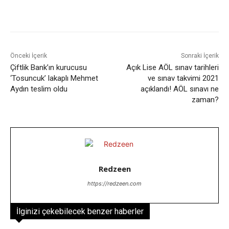
Facebook
X
WhatsApp
ReddIt
Önceki İçerik
Sonraki İçerik
Çiftlik Bank’ın kurucusu
Açık Lise AÖL sınav tarihleri
‘Tosuncuk’ lakaplı Mehmet
ve sınav takvimi 2021
Aydın teslim oldu
açıklandı! AÖL sınavı ne
zaman?
Redzeen
https://redzeen.com
İlginizi çekebilecek benzer haberler