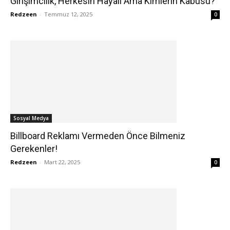
Girişimcilik, Herkesin Hayali Ama Kimlerin Kabusu?
Redzeen
-
Temmuz 12, 2025
0
Sosyal Medya
Billboard Reklamı Vermeden Önce Bilmeniz
Gerekenler!
Redzeen
-
Mart 22, 2025
0