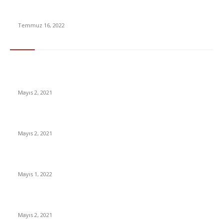
Özgür Demirtaş Twitter’dan İsyan Etti: ‘Hükümet Türkiye’yi
Felakete Götürdü’
Temmuz 16, 2022
En Çok Tıklananlar
İzlemeniz Gereken En iyi Yabancı Diziler | IMDb Puanı 8 üzeri
Diziler
Mayıs 2, 2021
İnsanlık bir milyon yıl sonra neye benzeyecek?
Mayıs 2, 2021
Yabancı Dizi Halo 1. Sezon Türkçe Dublaj İzle
Mayıs 1, 2022
15 ülkeden gelenlerden PCR testi istenmeyecek
Mayıs 2, 2021