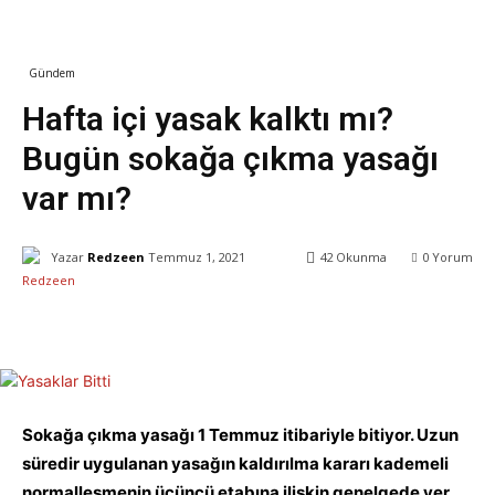
Gündem
Hafta içi yasak kalktı mı?
Bugün sokağa çıkma yasağı
var mı?
Yazar
Redzeen
Temmuz 1, 2021
42
Okunma
0
Yorum
Facebook
X
WhatsApp
ReddIt
Sokağa çıkma yasağı 1 Temmuz itibariyle bitiyor. Uzun
süredir uygulanan yasağın kaldırılma kararı kademeli
normalleşmenin üçüncü etabına ilişkin genelgede yer