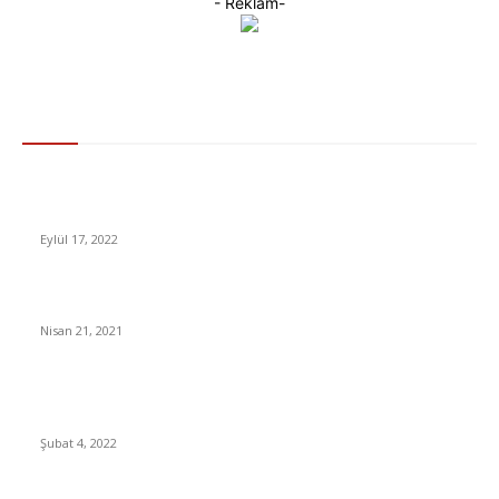
- Reklam-
Gündem
Yeni Fortnite Güncellemesi, Kimi Enteresan Yanılgıları
Düzeltiyor
Eylül 17, 2022
Bakan Koca: Çok yakında Sputnik V aşısı da devreye girecek
Nisan 21, 2021
AIDS’e Neden Olan HIV Virüsünün Çok Daha Bulaşıcı ve
Ölümcül Bir Varyantı Keşfedildi
Şubat 4, 2022