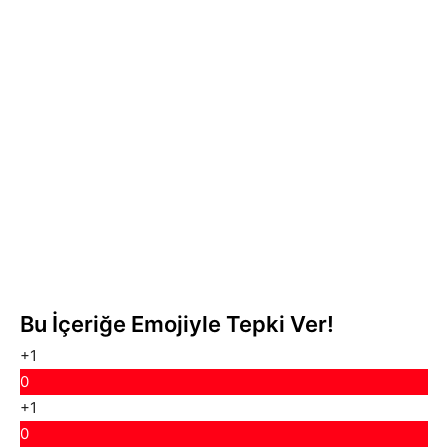
Bu İçeriğe Emojiyle Tepki Ver!
+1
0
+1
0