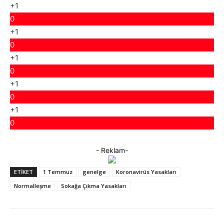
+1
0
+1
0
+1
0
+1
0
+1
0
- Reklam-
ETIKET
1 Temmuz
genelge
Koronavirüs Yasakları
Normalleşme
Sokağa Çıkma Yasakları