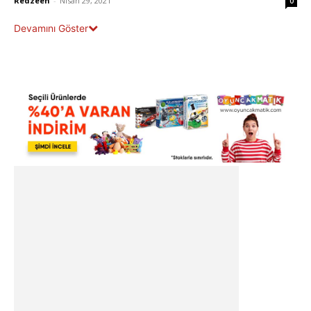
Redzeen
-
Nisan 29, 2021
0
Devamını Göster