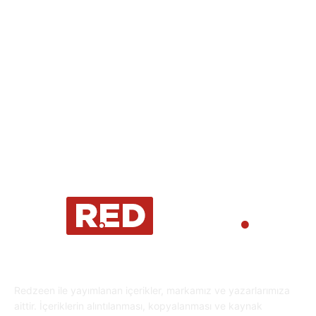
Eğlence
30
Spor
29
Eğitim
29
Yaşam
27
Oyun Dünyası
25
Kripto Para
23
Redzeen ile yayımlanan içerikler, markamız ve yazarlarımıza
aittir. İçeriklerin alıntılanması, kopyalanması ve kaynak