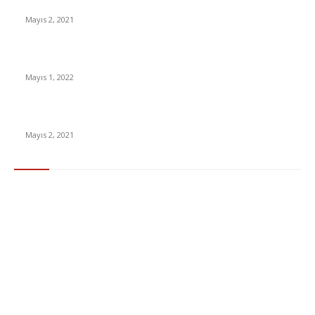
İnsanlık bir milyon yıl sonra neye benzeyecek?
Mayıs 2, 2021
Yabancı Dizi Halo 1. Sezon Türkçe Dublaj İzle
Mayıs 1, 2022
15 ülkeden gelenlerden PCR testi istenmeyecek
Mayıs 2, 2021
Popüler Kategoriler
Gündem
283
Ekonomi & Finans
96
Teknoloji
77
Sağlık
56
Dizi & Film
38
Dünya
37