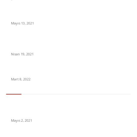
UEFA resmen açıkladı! Şampiyonlar Ligi Finalin Yeri Değişti
Mayıs 13, 2021
Apple-Facebook anlaşmazlığı: Kişisel verilerin toplanması ve
kullanımı
Nisan 19, 2021
Türk Edebiyatının Mutlaka Okunması Gereken 15 Kült Romanı
Mart 8, 2022
En Çok Tıklananlar
İzlemeniz Gereken En iyi Yabancı Diziler | IMDb Puanı 8 üzeri
Diziler
Mayıs 2, 2021