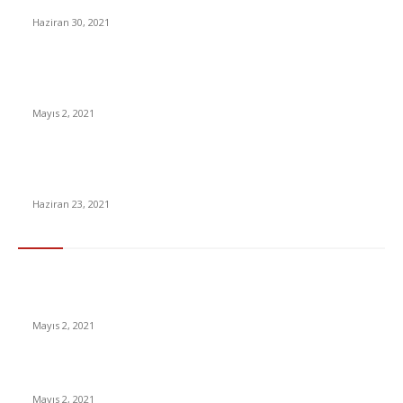
Lise taban puanları ve LGS yüzdelik dilimleri açıklandı!
Haziran 30, 2021
İzlemeniz Gereken En iyi Yabancı Diziler | IMDb Puanı 8 üzeri
Diziler
Mayıs 2, 2021
Delta plus nedir? Delta varyantı ne demek? Delta varyantı
ölümcül mü, belirtileri neler?
Haziran 23, 2021
En Çok Tıklananlar
İzlemeniz Gereken En iyi Yabancı Diziler | IMDb Puanı 8 üzeri
Diziler
Mayıs 2, 2021
İnsanlık bir milyon yıl sonra neye benzeyecek?
Mayıs 2, 2021