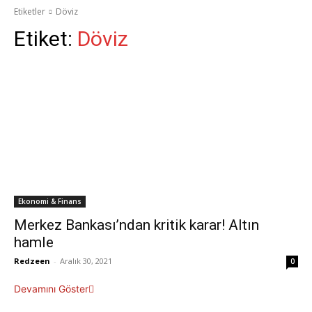
Etiketler
Döviz
Etiket:
Döviz
Ekonomi & Finans
Merkez Bankası’ndan kritik karar! Altın
hamle
Redzeen
-
Aralık 30, 2021
0
Devamını Göster