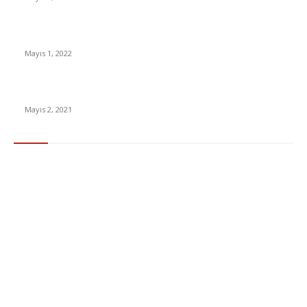
Yabancı Dizi Halo 1. Sezon Türkçe Dublaj İzle
Mayıs 1, 2022
15 ülkeden gelenlerden PCR testi istenmeyecek
Mayıs 2, 2021
Popüler Kategoriler
Gündem
283
Ekonomi & Finans
96
Teknoloji
77
Sağlık
56
Dizi & Film
38
Dünya
37
Eğlence
30