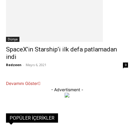
Dünya
SpaceX’in Starship’i ilk defa patlamadan
indi
Redzeen
-
Mayıs 6, 2021
0
Devamını Göster
- Advertisment -
POPÜLER İÇERIKLER