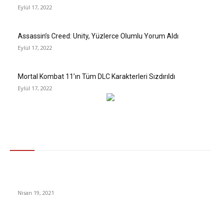
Eylül 17, 2022
Assassin’s Creed: Unity, Yüzlerce Olumlu Yorum Aldı
Eylül 17, 2022
Mortal Kombat 11’ın Tüm DLC Karakterleri Sızdırıldı
Eylül 17, 2022
Gündem
Apple-Facebook anlaşmazlığı: Kişisel verilerin toplanması ve
kullanımı
Nisan 19, 2021