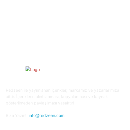
Spor
29
Eğitim
29
Yaşam
27
Oyun Dünyası
25
Kripto Para
23
Redzeen ile yayımlanan içerikler, markamız ve yazarlarımıza
aittir. İçeriklerin alıntılanması, kopyalanması ve kaynak
gösterilmeden paylaşılması yasaktır!
Bize Yazın!:
info@redzeen.com