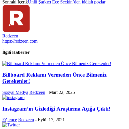
Sonraki İçerik
Ünlü Şarkıcı Ece Seçkin’den iddialı pozlar
Redzeen
https://redzeen.com
İlgili Haberler
Billboard Reklamı Vermeden Önce Bilmeniz
Gerekenler!
Sosyal Medya
Redzeen
-
Mart 22, 2025
Instagram’ın Gizlediği Araştırma Açığa Çıktı!
Eğlence
Redzeen
-
Eylül 17, 2021