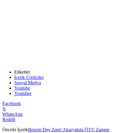
Etiketler
İçerik Üreticiler
Sosyal Medya
Youtube
Youtuber
Facebook
X
WhatsApp
ReddIt
Önceki İçerik
Benzin Dev Zam! Akaryakıta ÖTV Zammı