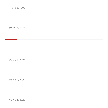
YouTube Disney krizinde milyonları ilgilendiren gelişme!
Aralık 20, 2021
Türk filmi, Netflix’te zirveye oturdu!
Şubat 3, 2022
En Çok Tıklananlar
İzlemeniz Gereken En iyi Yabancı Diziler | IMDb Puanı 8 üzeri
Diziler
Mayıs 2, 2021
İnsanlık bir milyon yıl sonra neye benzeyecek?
Mayıs 2, 2021
Yabancı Dizi Halo 1. Sezon Türkçe Dublaj İzle
Mayıs 1, 2022