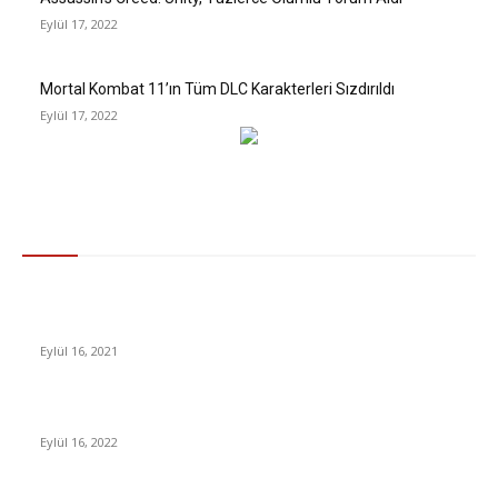
Eylül 17, 2022
Mortal Kombat 11’ın Tüm DLC Karakterleri Sızdırıldı
Eylül 17, 2022
Gündem
TikTok Fenomeni, Eylem Yapan Veganları Trollemek İçin Geçip
Hamburger Yedi [Video]
Eylül 16, 2021
Microsoft, Yüz Tanıma Teknolojisini Satmayı Redetti
Eylül 16, 2022