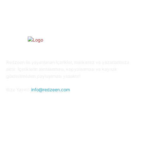
Kripto Para
23
Redzeen ile yayımlanan içerikler, markamız ve yazarlarımıza
aittir. İçeriklerin alıntılanması, kopyalanması ve kaynak
gösterilmeden paylaşılması yasaktır!
Bize Yazın!:
info@redzeen.com
Bizi Takip Edin!