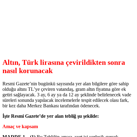
Altın, Türk lirasına çevirildikten sonra
nasıl korunacak
Resmi Gazete’nin bugünkü sayısında yer alan bilgilere göre sahip
olduğu altını TL’ye çeviren vatandaş, gram altın fiyatına göre ek
getiri sağlayacak. 3 ay, 6 ay ya da 12 ay şeklinde belirlenecek vade
süreleri sonunda yapılacak incelemelerle tespit edilecek olası fark,
bir kez daha Merkez Bankası tarafından ödenecek.
İşte Resmi Gazete’de yer alan tebliğ şu şekilde:
Amaç ve kapsam
MADDE 1 – (1)
Bu Tebliğin amacı, yurt içi yerleşik gerçek