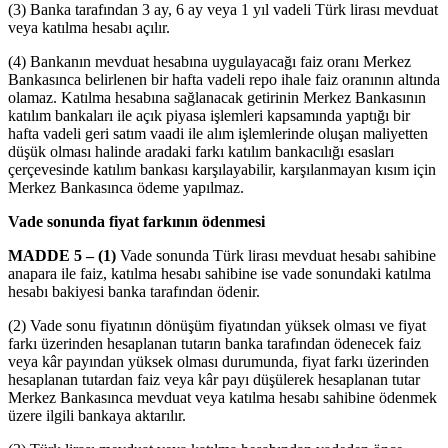
(3) Banka tarafından 3 ay, 6 ay veya 1 yıl vadeli Türk lirası mevduat
veya katılma hesabı açılır.
(4) Bankanın mevduat hesabına uygulayacağı faiz oranı Merkez
Bankasınca belirlenen bir hafta vadeli repo ihale faiz oranının altında
olamaz. Katılma hesabına sağlanacak getirinin Merkez Bankasının
katılım bankaları ile açık piyasa işlemleri kapsamında yaptığı bir
hafta vadeli geri satım vaadi ile alım işlemlerinde oluşan maliyetten
düşük olması halinde aradaki farkı katılım bankacılığı esasları
çerçevesinde katılım bankası karşılayabilir, karşılanmayan kısım için
Merkez Bankasınca ödeme yapılmaz.
Vade sonunda fiyat farkının ödenmesi
MADDE 5 – (1)
Vade sonunda Türk lirası mevduat hesabı sahibine
anapara ile faiz, katılma hesabı sahibine ise vade sonundaki katılma
hesabı bakiyesi banka tarafından ödenir.
(2) Vade sonu fiyatının dönüşüm fiyatından yüksek olması ve fiyat
farkı üzerinden hesaplanan tutarın banka tarafından ödenecek faiz
veya kâr payından yüksek olması durumunda, fiyat farkı üzerinden
hesaplanan tutardan faiz veya kâr payı düşülerek hesaplanan tutar
Merkez Bankasınca mevduat veya katılma hesabı sahibine ödenmek
üzere ilgili bankaya aktarılır.