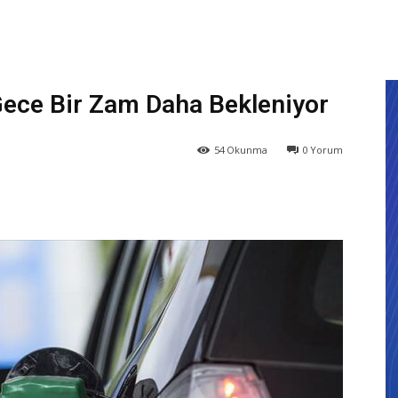
Gece Bir Zam Daha Bekleniyor
54
Okunma
0
Yorum
X
WhatsApp
ReddIt