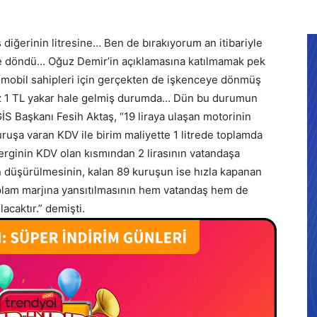
 diğerinin litresine… Ben de bırakıyorum an itibariyle
ye döndü… Oğuz Demir’in açıklamasına katılmamak pek
otomobil sahipleri için gerçekten de işkenceye dönmüş
az 1 TL yakar hale gelmiş durumda… Dün bu durumun
GİS Başkanı Fesih Aktaş, “19 liraya ulaşan motorinin
uruşa varan KDV ile birim maliyette 1 litrede toplamda
 verginin KDV olan kısmından 2 lirasının vatandaşa
n düşürülmesinin, kalan 89 kuruşun ise hızla kapanan
 toplam marjına yansıtılmasının hem vatandaş hem de
acaktır.” demişti.