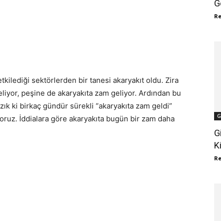
G
R
kilediği sektörlerden bir tanesi akaryakıt oldu. Zira
eliyor, peşine de akaryakıta zam geliyor. Ardından bu
zık ki birkaç gündür sürekli “akaryakıta zam geldi”
G
yoruz. İddialara göre akaryakıta bugün bir zam daha
G
K
R