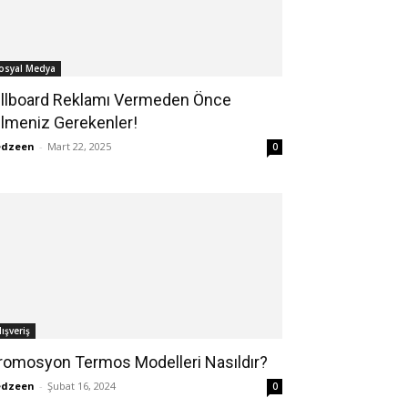
osyal Medya
illboard Reklamı Vermeden Önce
ilmeniz Gerekenler!
edzeen
-
Mart 22, 2025
0
lışveriş
romosyon Termos Modelleri Nasıldır?
edzeen
-
Şubat 16, 2024
0