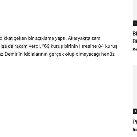
S
B
ikkat çeken bir açıklama yaptı. Akaryakıta zam
B
sa da rakam verdi. “69 kuruş birinin litresine 84 kuruş
R
ğuz Demir’in iddialarının gerçek olup olmayacağı henüz
A
P
R