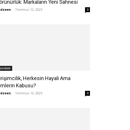
örünürlük: Markaların Yeni Sahnesi
edzeen
-
Temmuz 12, 2025
0
ündem
irişimcilik, Herkesin Hayali Ama
imlerin Kabusu?
edzeen
-
Temmuz 12, 2025
0