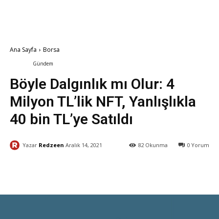
Ana Sayfa
Borsa
Borsa
Gündem
Kripto Para
Böyle Dalgınlık mı Olur: 4
Milyon TL’lik NFT, Yanlışlıkla
40 bin TL’ye Satıldı
Yazar
Redzeen
Aralık 14, 2021
82
Okunma
0
Yorum
Facebook
X
WhatsApp
ReddI