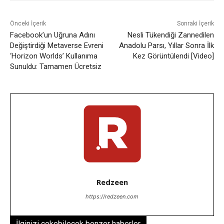
Önceki İçerik
Sonraki İçerik
Facebook’un Uğruna Adını
Nesli Tükendiği Zannedilen
Değiştirdiği Metaverse Evreni
Anadolu Parsı, Yıllar Sonra İlk
‘Horizon Worlds’ Kullanıma
Kez Görüntülendi [Video]
Sunuldu: Tamamen Ücretsiz
Redzeen
https://redzeen.com
İlginizi çekebilecek benzer haberler