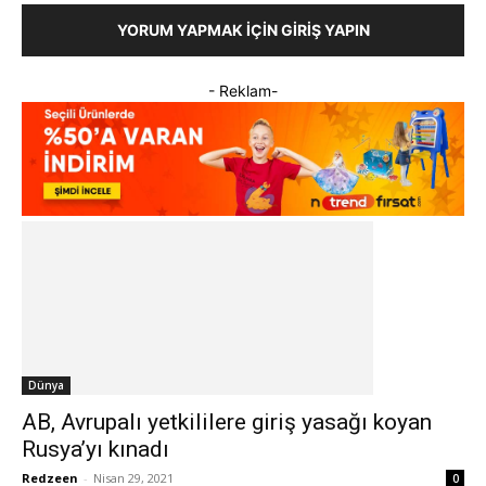
YORUM YAPMAK İÇIN GIRIŞ YAPIN
- Reklam-
Dünya
AB, Avrupalı yetkililere giriş yasağı koyan
Rusya’yı kınadı
Redzeen
-
Nisan 29, 2021
0