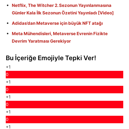
Netflix, The Witcher 2. Sezonun Yayınlanmasına
Günler Kala İlk Sezonun Özetini Yayınladı [Video]
Adidas’dan Metaverse için büyük NFT atağı
Meta Mühendisleri, Metaverse Evrenin Fizikte
Devrim Yaratması Gerekiyor
Bu İçeriğe Emojiyle Tepki Ver!
+1
0
+1
0
+1
0
+1
0
+1