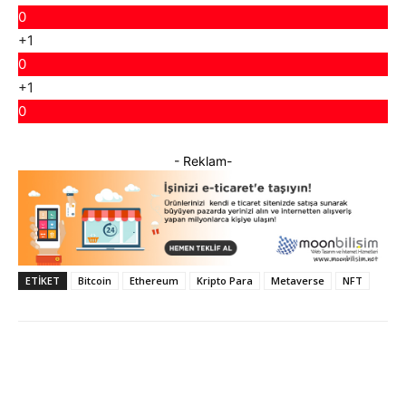
0
+1
0
+1
0
- Reklam-
ETIKET
Bitcoin
Ethereum
Kripto Para
Metaverse
NFT
Facebook
X
WhatsApp
ReddI