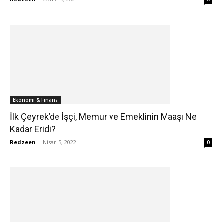
Ekonomi & Finans
İlk Çeyrek’de İşçi, Memur ve Emeklinin Maaşı Ne
Kadar Eridi?
Redzeen
-
Nisan 5, 2022
0