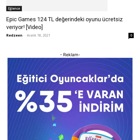
Eğlence
Epic Games 124 TL değerindeki oyunu ücretsiz
veriyor! [Video]
Redzeen
-
Aralık 18, 2021
0
- Reklam-