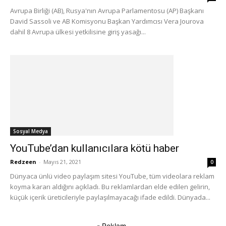
Avrupa Birliği (AB), Rusya'nın Avrupa Parlamentosu (AP) Başkanı
David Sassoli ve AB Komisyonu Başkan Yardımcısı Vera Jourova
dahil 8 Avrupa ülkesi yetkilisine giriş yasağı...
Sosyal Medya
YouTube’dan kullanıcılara kötü haber
Redzeen
-
Mayıs 21, 2021
0
Dünyaca ünlü video paylaşım sitesi YouTube, tüm videolara reklam
koyma kararı aldığını açıkladı. Bu reklamlardan elde edilen gelirin,
küçük içerik üreticileriyle paylaşılmayacağı ifade edildi. Dünyada...
- Reklam-