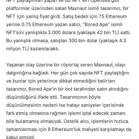
NFT paylaşımları yapan ve bu NFT’leri Opensea gibi
platformlar üzerinden satan Maxnaut isimli tasarımcı, bir
NFT için yanlış fiyat girdi. Satış bedeli için 75 Ethereum
yerine 0.75 Ethereum yazan satıcı, “Bored Ape” isimli
NFT’sini yanlışlıkla 3.000 dolara (yaklaşık 42 bin TL) sattı.
Bu yanlışlık olmasa, satıştan 300 bin dolar (yaklaşık 4.3
milyon TL) kazanılacaktı.
Yaşanan olay üzerine bir röportaj veren Maxnaut, olayı
dalgınlığına bağladı. Her gün çok sayıda NFT paylaştığını
ve bunlar için yeterince dikkat etmediğini belirten
tasarımcı, Bored Ape’in bir bot tarafından satın alındığını
düşündüğünü ifade etti. Tasarımcının böyle
düşünülmesinin nedeni ise hatayı saniyeler içerisinde
fark etmiş olmasına rağmen işlemi iptal edecek zamanı
bile bulamamış olmasıydı. Üstelik alıcı, işlemlerin hızlıca
tamamlanması için 8 Ethereum’luk maliyeti karşılamayı da
kabul etmişti.