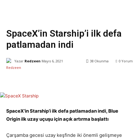
Dünya
Teknoloji
SpaceX’in Starship’i ilk defa
patlamadan indi
Yazar
Redzeen
Mayıs 6, 2021
38
Okunma
0
Yorum
Facebook
X
WhatsApp
ReddIt
SpaceX’in Starship’i ilk defa patlamadan indi, Blue
Origin ilk uzay uçuşu için açık artırma başlattı
Çarşamba gecesi uzay keşfinde iki önemli gelişmeye