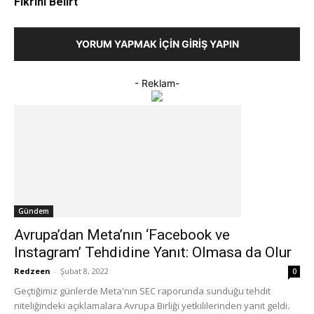
Fikrini Belirt
YORUM YAPMAK İÇIN GIRIŞ YAPIN
- Reklam-
Gündem
Avrupa’dan Meta’nın ‘Facebook ve
Instagram’ Tehdidine Yanıt: Olmasa da Olur
Redzeen
-
Şubat 8, 2022
0
Geçtiğimiz günlerde Meta'nın SEC raporunda sunduğu tehdit
niteliğindeki açıklamalara Avrupa Birliği yetkililerinden yanıt geldi.