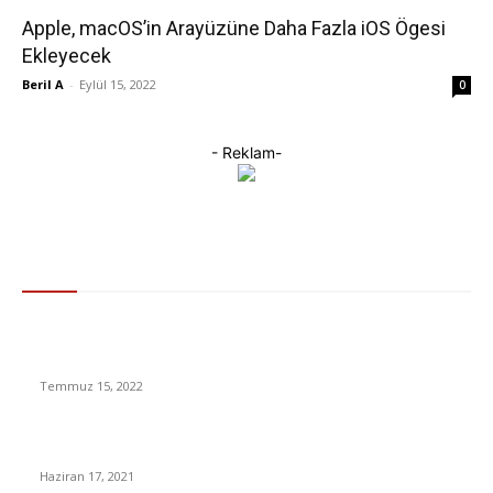
Apple, macOS’in Arayüzüne Daha Fazla iOS Ögesi
Ekleyecek
Beril A
-
Eylül 15, 2022
0
- Reklam-
Gündem
Atatürk’ün Kurduğu 100 Yıllık THK Bu Halde: Tüm Hesaplarına
Bloke Konuldu
Temmuz 15, 2022
Sergio Ramos’un ayrılığı resmen açıklandı. Yeni Takımı
Haziran 17, 2021