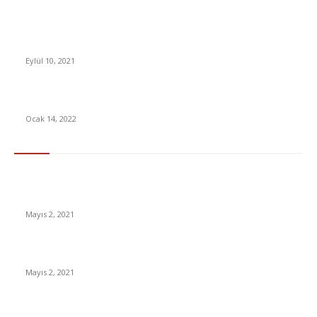
BioNTech’in mRNA Yöntemini Kullanan Kanser Tedavisinin
İnsanlı Deneyleri Başladı
Eylül 10, 2021
YouTube’da 10 Milyar İzlenmeyi Geçen İlk Video Oldu [Video]
Ocak 14, 2022
En Çok Tıklananlar
İzlemeniz Gereken En iyi Yabancı Diziler | IMDb Puanı 8 üzeri
Diziler
Mayıs 2, 2021
İnsanlık bir milyon yıl sonra neye benzeyecek?
Mayıs 2, 2021
Yabancı Dizi Halo 1. Sezon Türkçe Dublaj İzle