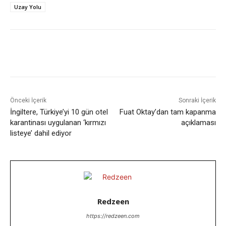
Uzay Yolu
Facebook
X
WhatsApp
ReddIt
Önceki İçerik
Sonraki İçerik
İngiltere, Türkiye’yi 10 gün otel
Fuat Oktay’dan tam kapanma
karantinası uygulanan ‘kırmızı
açıklaması
listeye’ dahil ediyor
Redzeen
https://redzeen.com