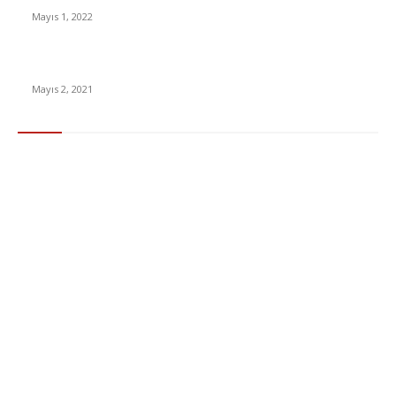
Mayıs 1, 2022
15 ülkeden gelenlerden PCR testi istenmeyecek
Mayıs 2, 2021
Popüler Kategoriler
Gündem
283
Ekonomi & Finans
96
Teknoloji
77
Sağlık
56
Dizi & Film
38
Dünya
37
Eğlence
30
Spor
29
Eğitim
29