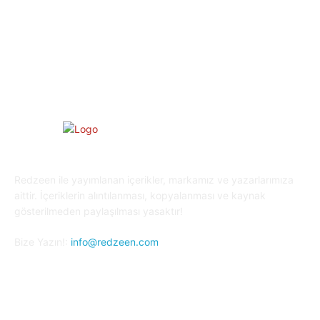
Yaşam
27
Oyun Dünyası
25
Kripto Para
23
Redzeen ile yayımlanan içerikler, markamız ve yazarlarımıza
aittir. İçeriklerin alıntılanması, kopyalanması ve kaynak
gösterilmeden paylaşılması yasaktır!
Bize Yazın!:
info@redzeen.com
Bizi Takip Edin!