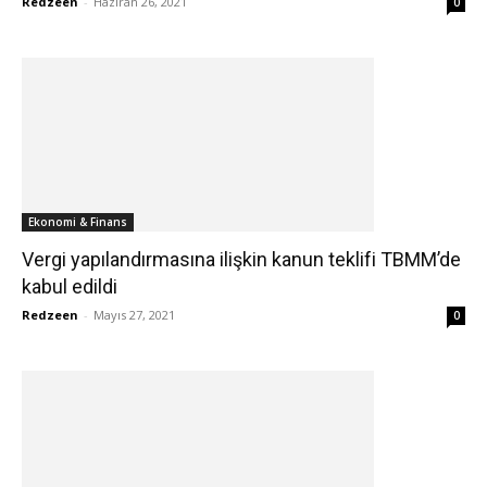
Redzeen
-
Haziran 26, 2021
0
Ekonomi & Finans
Vergi yapılandırmasına ilişkin kanun teklifi TBMM’de
kabul edildi
Redzeen
-
Mayıs 27, 2021
0