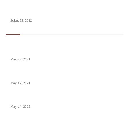
Araç alıp satacaklar yüzde 10 detayına dikkat! Mart ayından
itibaren başlıyor
Şubat 22, 2022
En Çok Tıklananlar
İzlemeniz Gereken En iyi Yabancı Diziler | IMDb Puanı 8 üzeri
Diziler
Mayıs 2, 2021
İnsanlık bir milyon yıl sonra neye benzeyecek?
Mayıs 2, 2021
Yabancı Dizi Halo 1. Sezon Türkçe Dublaj İzle
Mayıs 1, 2022
15 ülkeden gelenlerden PCR testi istenmeyecek