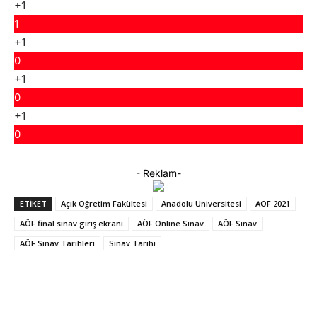
+1
1
+1
0
+1
0
+1
0
- Reklam-
ETIKET
Açık Öğretim Fakültesi
Anadolu Üniversitesi
AÖF 2021
AÖF final sınav giriş ekranı
AÖF Online Sınav
AÖF Sınav
AÖF Sınav Tarihleri
Sınav Tarihi
Facebook
X
WhatsApp
ReddIt