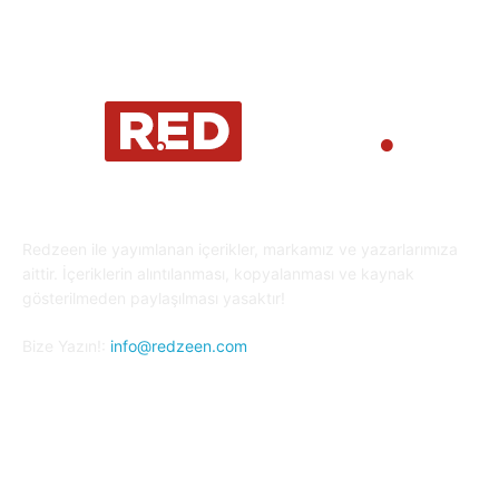
Redzeen ile yayımlanan içerikler, markamız ve yazarlarımıza
aittir. İçeriklerin alıntılanması, kopyalanması ve kaynak
gösterilmeden paylaşılması yasaktır!
Bize Yazın!:
info@redzeen.com
Bizi Takip Edin!