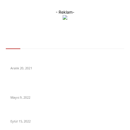
- Reklam-
Gündem
YouTube Disney krizinde milyonları ilgilendiren gelişme!
Aralık 20, 2021
İstanbul’da Yoga Kursunda Cinsel Saldırı: Önce Hipnoz Sonra
Tecavüz
Mayıs 9, 2022
Oppo F11 Pro, ColorOS 6 Güncellemelerini Almaya Başladı
Eylül 15, 2022