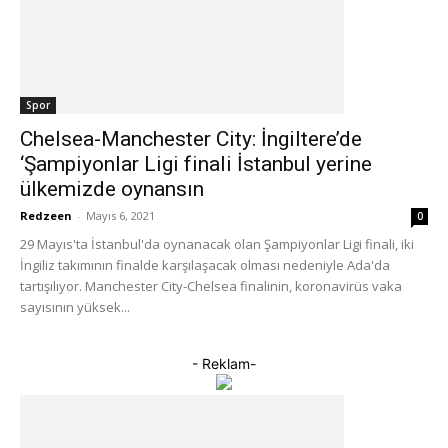
Spor
Chelsea-Manchester City: İngiltere’de
‘Şampiyonlar Ligi finali İstanbul yerine
ülkemizde oynansın
Redzeen
-
Mayıs 6, 2021
0
29 Mayıs'ta İstanbul'da oynanacak olan Şampiyonlar Ligi finali, iki
İngiliz takımının finalde karşılaşacak olması nedeniyle Ada'da
tartışılıyor. Manchester City-Chelsea finalinin, koronavirüs vaka
sayısının yüksek...
- Reklam-