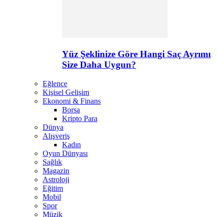
Yüz Şeklinize Göre Hangi Saç Ayrımı
Size Daha Uygun?
Eğlence
Kişisel Gelişim
Ekonomi & Finans
Borsa
Kripto Para
Dünya
Alışveriş
Kadın
Oyun Dünyası
Sağlık
Magazin
Astroloji
Eğitim
Mobil
Spor
Müzik