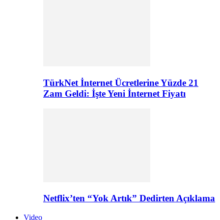
TürkNet İnternet Ücretlerine Yüzde 21
Zam Geldi: İşte Yeni İnternet Fiyatı
Netflix’ten “Yok Artık” Dedirten Açıklama
Video