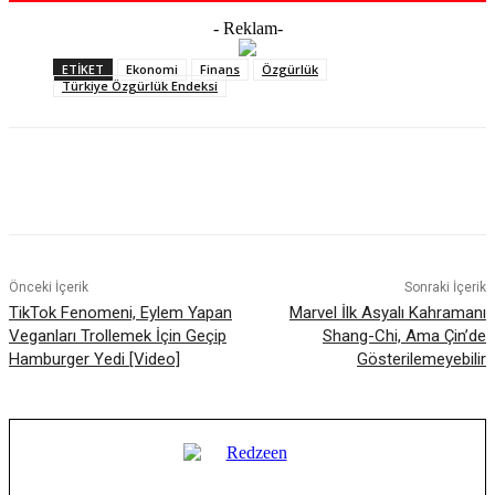
- Reklam-
ETIKET
Ekonomi
Finans
Özgürlük
Türkiye Özgürlük Endeksi
Facebook
X
WhatsApp
ReddIt
Önceki İçerik
Sonraki İçerik
TikTok Fenomeni, Eylem Yapan
Marvel İlk Asyalı Kahramanı
Veganları Trollemek İçin Geçip
Shang-Chi, Ama Çin’de
Hamburger Yedi [Video]
Gösterilemeyebilir