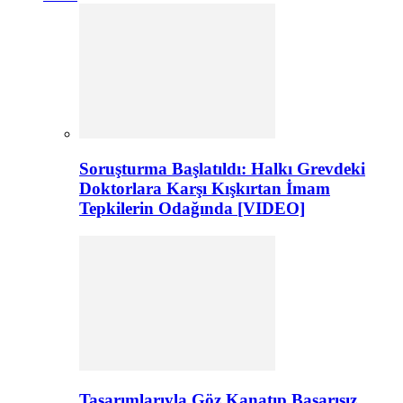
Soruşturma Başlatıldı: Halkı Grevdeki
Doktorlara Karşı Kışkırtan İmam
Tepkilerin Odağında [VIDEO]
Tasarımlarıyla Göz Kanatıp Başarısız