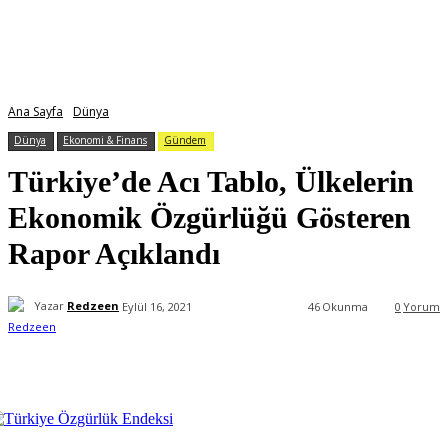
Ana Sayfa
Dünya
Dünya
Ekonomi & Finans
Gündem
Türkiye’de Acı Tablo, Ülkelerin
Ekonomik Özgürlüğü Gösteren
Rapor Açıklandı
Yazar
Redzeen
Eylül 16, 2021
46
Okunma
0
Yorum
Facebook
X
WhatsApp
ReddIt